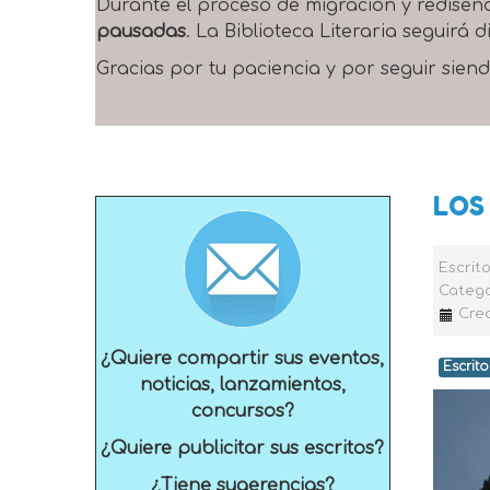
Durante el proceso de migración y rediseñ
pausadas
. La Biblioteca Literaria seguirá
Gracias por tu paciencia y por seguir siend
LOS
Escrit
Catego
Crea
¿Quiere compartir sus eventos,
Escrito
noticias, lanzamientos,
concursos?
¿Quiere publicitar sus escritos?
¿Tiene sugerencias?