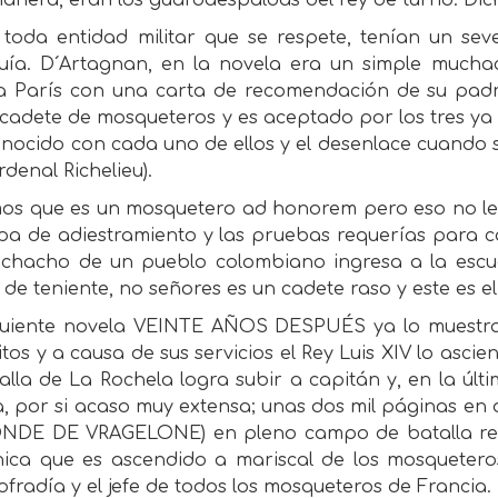
anera, eran los guardaespaldas del rey de turno. Dic
toda entidad militar que se respete, tenían un seve
quía. D´Artagnan, en la novela era un simple much
 a París con una carta de recomendación de su padr
cadete de mosqueteros y es aceptado por los tres ya
onocido con cada uno de ellos y el desenlace cuando 
rdenal Richelieu).
os que es un mosquetero ad honorem pero eso no le c
apa de adiestramiento y las pruebas requerías para c
chacho de un pueblo colombiano ingresa a la escuel
de teniente, no señores es un cadete raso y este es e
guiente novela VEINTE AÑOS DESPUÉS ya lo muestr
itos y a causa de sus servicios el Rey Luis XIV lo asc
alla de La Rochela logra subir a capitán y, en la últ
, por si acaso muy extensa; unas dos mil páginas en
NDE DE VRAGELONE) en pleno campo de batalla reci
ica que es ascendido a mariscal de los mosqueteros,
ofradía y el jefe de todos los mosqueteros de Francia.