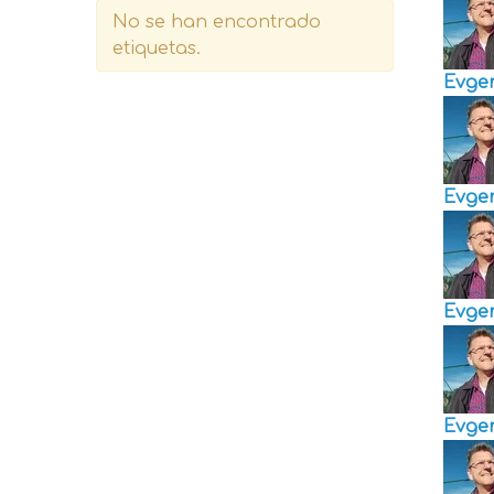
No se han encontrado
etiquetas.
Evge
Evge
Evge
Evge