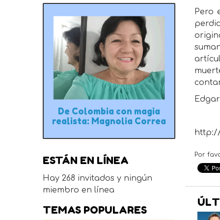
Pero e
perdi
origin
suman
artíc
muert
contar
Edgar
De Colombia con magia
realista: Magnolia Correa
http:/
Por fav
ESTÁN EN LÍNEA
Hay 268 invitados y ningún
miembro en línea
ÚLT
TEMAS POPULARES