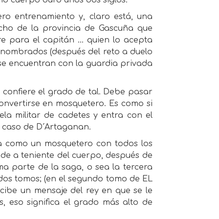
ho cuerpo duro unos dos siglos.
ro entrenamiento y, claro está, una
acho de la provincia de Gascuña que
e para el capitán … quien lo acepta
 nombrados (después del reto a duelo
se encuentran con la guardia privada
onfiere el grado de tal. Debe pasar
onvertirse en mosquetero. Es como si
a militar de cadetes y entra con el
l caso de D´Artaganan.
a como un mosquetero con todos los
iende a teniente del cuerpo, después de
ima parte de la saga, o sea la tercera
 dos tomos; (en el segundo tomo de EL
be un mensaje del rey en que se le
 eso significa el grado más alto de