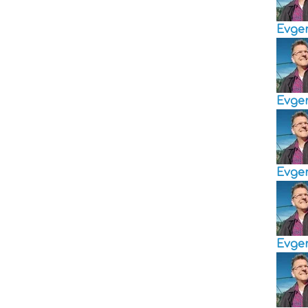
Evge
Evge
Evge
Evge