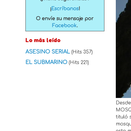
¡
Escríbanos
!
O envíe su mensaje por
Facebook
.
Lo más leído
ASESINO SERIAL
(Hits 357)
EL SUBMARINO
(Hits 221)
Desde
MOSQU
tituló
mosque