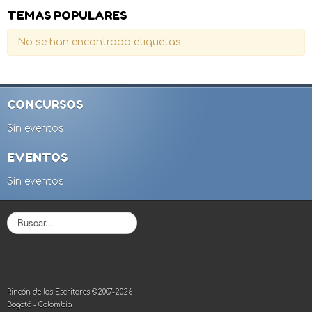
TEMAS POPULARES
No se han encontrado etiquetas.
CONCURSOS
Sin eventos
EVENTOS
Sin eventos
B
u
s
c
a
r
Rincón de los Escritores ©2007-2026
.
Bogotá - Colombia