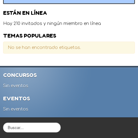
ESTÁN EN LÍNEA
Hay 210 invitados y ningún miembro en línea
TEMAS POPULARES
No se han encontrado etiquetas.
CONCURSOS
Sin eventos
EVENTOS
Sin eventos
B
u