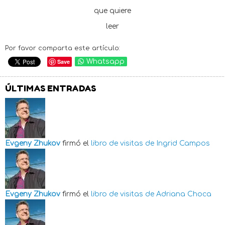
que quiere
leer
Por favor comparta este artículo:
Save
Whatsapp
ÚLTIMAS ENTRADAS
Evgeny Zhukov
firmó el
libro de visitas de
Ingrid Campos
Evgeny Zhukov
firmó el
libro de visitas de
Adriana Choca