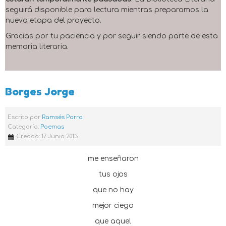
seguirá disponible para lectura mientras preparamos la
nueva etapa del proyecto.
Gracias por tu paciencia y por seguir siendo parte de esta
memoria literaria.
Borges Jorge
Escrito por
Ramsés Parra
Categoría:
Poemas
Creado: 17 Junio 2013
me enseñaron
tus ojos
que no hay
mejor ciego
que aquel