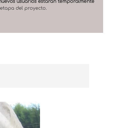
e nuevos usuarios estarán temporalmente
 etapa del proyecto.