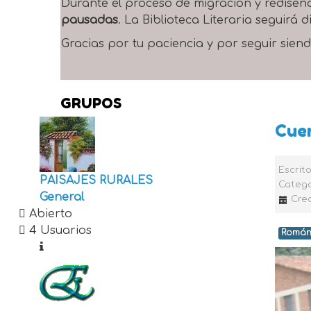
Durante el proceso de migración y rediseñ
pausadas
. La Biblioteca Literaria seguirá
Gracias por tu paciencia y por seguir siend
GRUPOS
Cuen
Escrit
PAISAJES RURALES
Catego
General
Cre
Abierto
4 Usuarios
Román