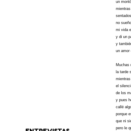
un montó
mientras
sentados
no sueño
mi vida 
y di un p
y tambi
un amor 
Muchas 
la tarde 
mientras
el silenc
de los má
y pues h
callé alg
porque e
que ni si
pero le q
ENTREVISTAS