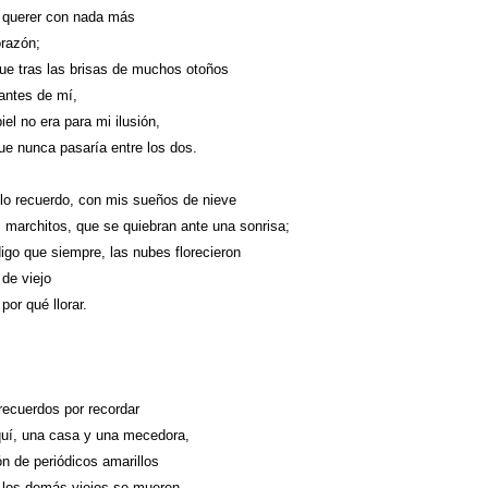
 querer con nada más
orazón;
fue tras las brisas de muchos otoños
ntes de mí,
iel no era para mi ilusión,
que nunca pasaría entre los dos.
lo recuerdo, con mis sueños de nieve
 marchitos, que se quiebran ante una sonrisa;
digo que siempre, las nubes florecieron
 de viejo
por qué llorar.
ecuerdos por recordar
uí, una casa y una mecedora,
n de periódicos amarillos
 los demás viejos se mueren