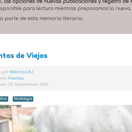
o,
las opciones de nuevas publicaciones y registro d
 disponible para lectura mientras preparamos la nueva
o parte de esta memoria literaria.
tos de Viejos
o por
Willinton RJ
ría:
Poemas
ado: 25 Septiembre 2022
tico
Nostalgia