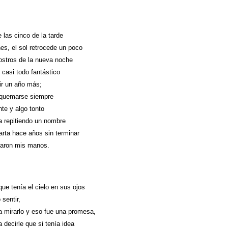
 las cinco de la tarde
nes, el sol retrocede un poco
rostros de la nueva noche
 casi todo fantástico
ir un año más;
 quemarse siempre
nte y algo tonto
a repitiendo un nombre
arta hace años sin terminar
daron mis manos.
que tenía el cielo en sus ojos
 sentir,
a mirarlo y eso fue una promesa,
 decirle que si tenía idea