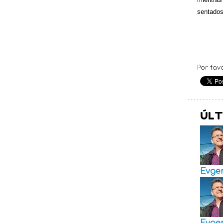
sentados
Por fav
ÚLT
Evge