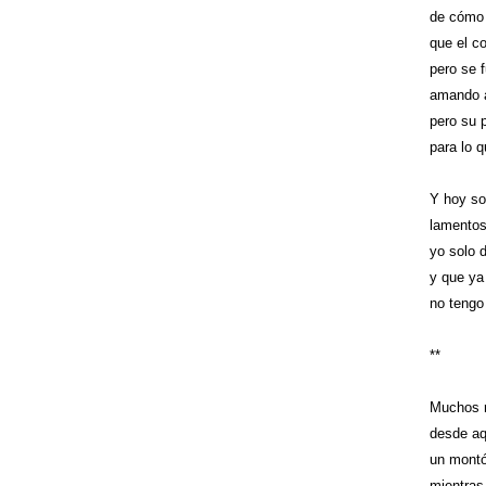
de cómo
que el c
pero se 
amando a
pero su p
para lo 
Y hoy so
lamentos
yo solo 
y que ya
no tengo 
**
Muchos r
desde aq
un montó
mientras