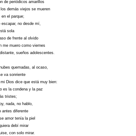
n de periódicos amarillos
 los demás viejos se mueren
 en el parque;
 escapar, no desde mí,
está sola
aso de frente al olvido
én me muero como viernes
distante, sueños adolescentes.
nubes quemadas, al ocaso,
se va sonriente
 mi Dios dice que está muy bien:
io es la condena y la paz
s tristes;
oy, nada, no hablo,
o antes diferente
se amor tenía la piel
quiera debí mirar
uise, con solo mirar.