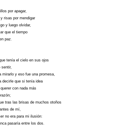
illos por apagar,
 y risas por mendigar
lgo y luego olvidar,
ar que el tiempo
en paz.
que tenía el cielo en sus ojos
 sentir,
a mirarlo y eso fue una promesa,
 decirle que si tenía idea
 querer con nada más
orazón;
fue tras las brisas de muchos otoños
ntes de mí,
er no era para mi ilusión:
unca pasaría entre los dos.