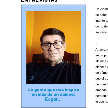
De cigarr
de cafés
intento a
como dej
se vaya 
*
Al amor 
su propio
alcancé 
alcancé a
de cómo
que el c
pero se 
Un genio que nos inspira
amando a
en más de un campo:
pero su s
Edgar…
lo que n