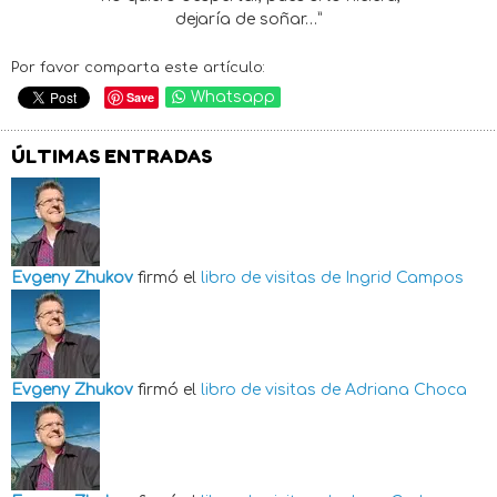
dejaría de soñar…”
Por favor comparta este artículo:
Save
Whatsapp
ÚLTIMAS ENTRADAS
Evgeny Zhukov
firmó el
libro de visitas de
Ingrid Campos
Evgeny Zhukov
firmó el
libro de visitas de
Adriana Choca