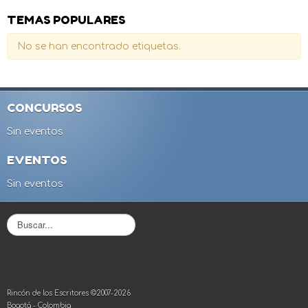
TEMAS POPULARES
No se han encontrado etiquetas.
CONCURSOS
Sin eventos
EVENTOS
Sin eventos
B
u
s
c
a
r
Rincón de los Escritores ©2007-2026
.
Bogotá - Colombia