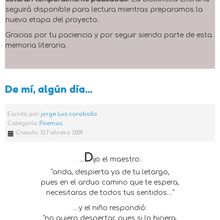
seguirá disponible para lectura mientras preparamos la
nueva etapa del proyecto.
Gracias por tu paciencia y por seguir siendo parte de esta
memoria literaria.
De mí, algún día...
Escrito por
jorge luis caraballo
Categoría:
Poemas
Creado: 12 Febrero 2009
D
...
ijo el maestro:
“anda, despierta ya de tu letargo,
pues en el arduo camino que te espera,
necesitaras de todos tus sentidos…”
…y el niño respondió:
“no quiero despertar, pues si lo hiciera,