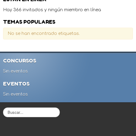
Hay 366 invitados y ningún miembro en línea
TEMAS POPULARES
No se han encontrado etiquetas.
CONCURSOS
Sin eventos
EVENTOS
Sin eventos
B
u
s
c
a