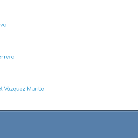
lva
errero
l Vázquez Murillo