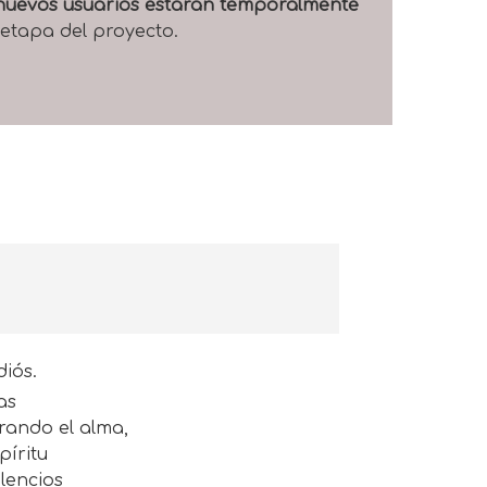
e nuevos usuarios estarán temporalmente
 etapa del proyecto.
diós.
as
rando el alma,
píritu
ilencios