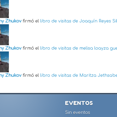
ny Zhukov
firmó el
libro de visitas de
Joaquín Reyes Si
ny Zhukov
firmó el
libro de visitas de
melisa loayza gu
ny Zhukov
firmó el
libro de visitas de
Maritza Jethsabe
EVENTOS
Sin eventos