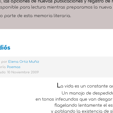
o,
las opciones de nuevas publicaciones y registro d
 disponible para lectura mientras preparamos la nueva
o parte de esta memoria literaria.
diós
o por
Elena Ortiz Muñiz
ría:
Poemas
ado: 10 Noviembre 2009
L
a vida es un constante a
Un manojo de despedid
en tonos infecundos que van desgar
flagelando lentamente el es
y poblando la existencia de s