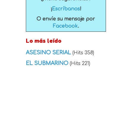
¡
Escríbanos
!
O envíe su mensaje por
Facebook
.
Lo más leído
ASESINO SERIAL
(Hits 358)
EL SUBMARINO
(Hits 221)