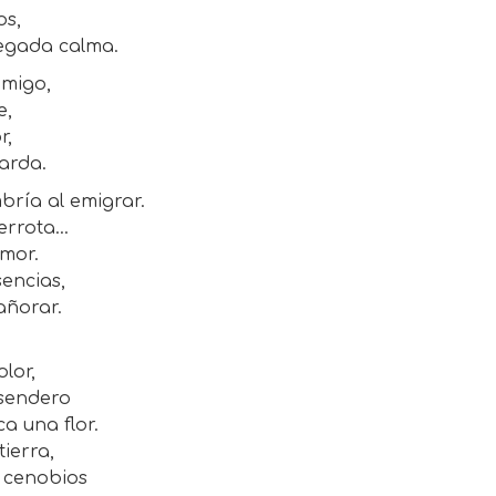
os,
legada calma.
amigo,
e,
r,
uarda.
bría al emigrar.
rrota...
amor.
sencias,
añorar.
lor,
 sendero
a una flor.
tierra,
s cenobios