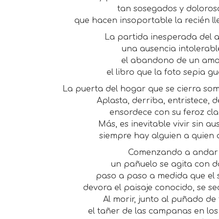
tan sosegados y doloros
que hacen insoportable la recién l
La partida inesperada del 
una ausencia intolerabl
el abandono de un amo
el libro que la foto sepia g
La puerta del hogar que se cierra som
Aplasta, derriba, entristece, de
ensordece con su feroz cl
Más, es inevitable vivir sin au
siempre hay alguien a quien 
Comenzando a andar
un pañuelo se agita con do
paso a paso a medida que el
devora el paisaje conocido, se sec
Al morir, junto al puñado de 
el tañer de las campanas en lo