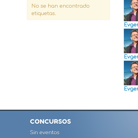
No se han encontrado
etiquetas.
Evge
Evge
Evge
CONCURSOS
Sin eventos