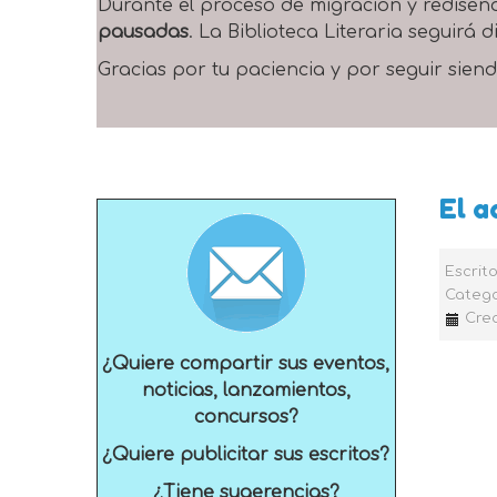
Durante el proceso de migración y rediseñ
pausadas
. La Biblioteca Literaria seguirá
Gracias por tu paciencia y por seguir siend
El a
Escrit
Catego
Cre
¿Quiere compartir sus eventos,
noticias, lanzamientos,
concursos?
¿Quiere publicitar sus escritos?
¿Tiene sugerencias?