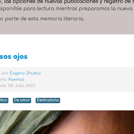
o,
las opciones de nuevas publicaciones y registro d
 disponible para lectura mientras preparamos la nueva
o parte de esta memoria literaria.
sos ojos
o por
Evgeny Zhukov
ría:
Poemas
do: 05 Julio 2023
tico
De amor
Dedicatoria