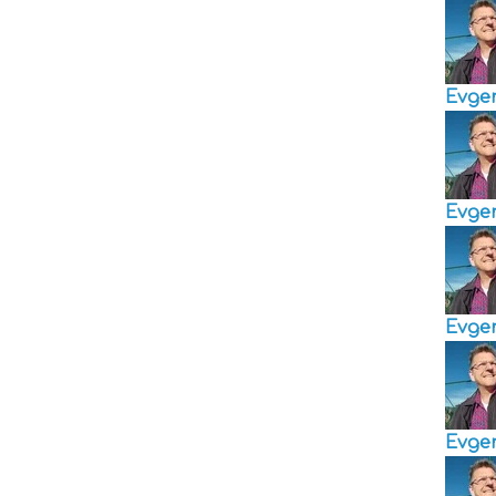
Evge
Evge
Evge
Evge