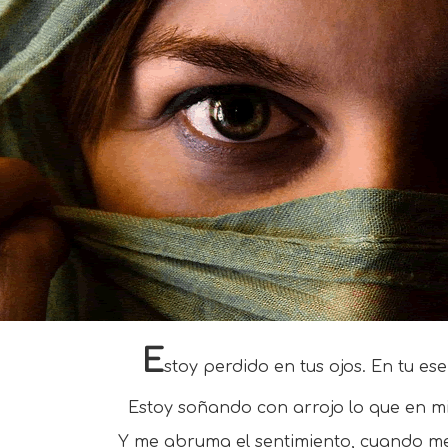
E
stoy perdido en tus ojos. En tu esen
Estoy soñando con arrojo lo que en mi
Y me abruma el sentimiento, cuando me 