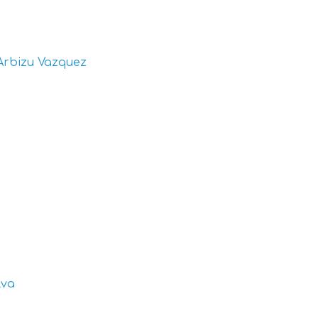
Arbizu Vazquez
lva