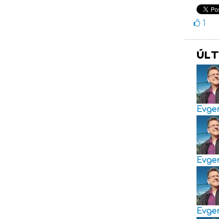
1
ÚLT
Evge
Evge
Evge