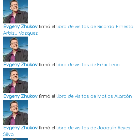
Evgeny Zhukov
firmó el
libro de visitas de
Ricardo Ernesto
Arbizu Vazquez
Evgeny Zhukov
firmó el
libro de visitas de
Felix Leon
Evgeny Zhukov
firmó el
libro de visitas de
Matias Alarcón
Evgeny Zhukov
firmó el
libro de visitas de
Joaquín Reyes
Silva