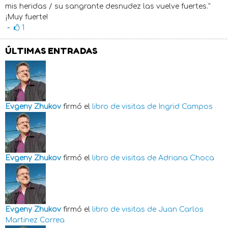
mis heridas / su sangrante desnudez las vuelve fuertes."
¡Muy fuerte!
-
1
ÚLTIMAS ENTRADAS
Evgeny Zhukov
firmó el
libro de visitas de
Ingrid Campos
Evgeny Zhukov
firmó el
libro de visitas de
Adriana Choca
Evgeny Zhukov
firmó el
libro de visitas de
Juan Carlos
Martinez Correa