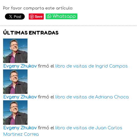
Por favor comparta este artículo:
Save
Whatsapp
ÚLTIMAS ENTRADAS
Evgeny Zhukov
firmó el
libro de visitas de
Ingrid Campos
Evgeny Zhukov
firmó el
libro de visitas de
Adriana Choca
Evgeny Zhukov
firmó el
libro de visitas de
Juan Carlos
Martinez Correa