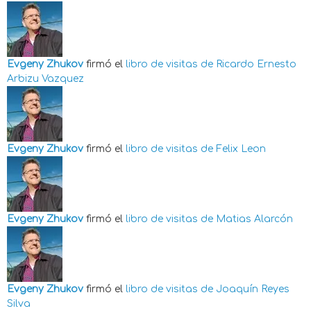
Evgeny Zhukov
firmó el
libro de visitas de
Ricardo Ernesto
Arbizu Vazquez
Evgeny Zhukov
firmó el
libro de visitas de
Felix Leon
Evgeny Zhukov
firmó el
libro de visitas de
Matias Alarcón
Evgeny Zhukov
firmó el
libro de visitas de
Joaquín Reyes
Silva