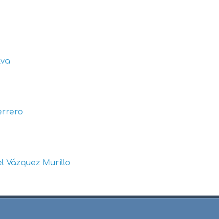
lva
errero
l Vázquez Murillo