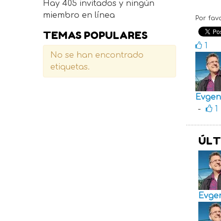
Hay 405 invitados y ningún
miembro en línea
Por fav
TEMAS POPULARES
1
No se han encontrado
etiquetas.
Evgen
-
1
ÚLT
Evge