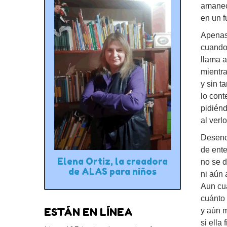
amanec
en un f
Apenas
cuando 
llama a
mientra
y sin t
lo con
pidiénd
al verl
Desenc
de ent
Elena Ortiz, la creadora
no se 
de ALAS para niños
ni aún 
Aun cu
cuánto 
ESTÁN EN LÍNEA
y aún m
si ella