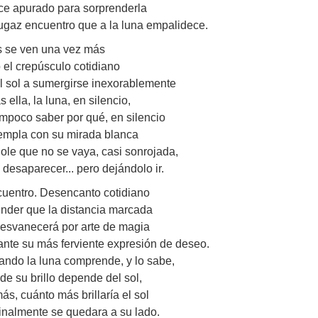
e apurado para sorprenderla
ugaz encuentro que a la luna empalidece.
 se ven una vez más
el crepúsculo cotidiano
l sol a sumergirse inexorablemente
s ella, la luna, en silencio,
ampoco saber por qué, en silencio
templa con su mirada blanca
ole que no se vaya, casi sonrojada,
o desaparecer... pero dejándolo ir.
uentro. Desencanto cotidiano
ender que la distancia marcada
desvanecerá por arte de magia
ante su más ferviente expresión de deseo.
ando la luna comprende, y lo sabe,
de su brillo depende del sol,
ás, cuánto más brillaría el sol
 finalmente se quedara a su lado.