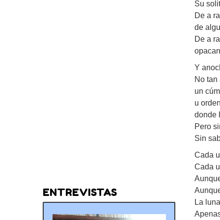
Su soli
De a ra
de algu
De a r
opacan 
Y anoch
No tan 
un cúm
u orde
donde l
Pero si
Sin sab
Cada un
Cada un
Aunque
Aunque 
ENTREVISTAS
La luna 
Apenas