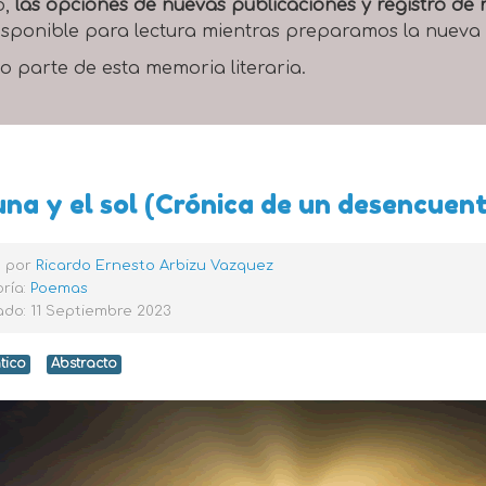
o,
las opciones de nuevas publicaciones y registro d
 disponible para lectura mientras preparamos la nueva
o parte de esta memoria literaria.
una y el sol (Crónica de un desencuen
o por
Ricardo Ernesto Arbizu Vazquez
ría:
Poemas
do: 11 Septiembre 2023
tico
Abstracto