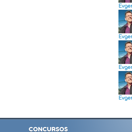
Evge
Evge
Evge
Evge
CONCURSOS