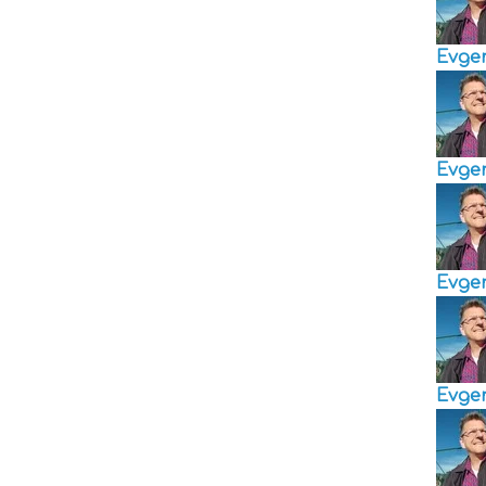
Evge
Evge
Evge
Evge