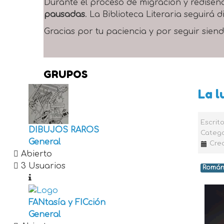
Durante el proceso de migración y rediseñ
pausadas
. La Biblioteca Literaria seguirá
Gracias por tu paciencia y por seguir siend
GRUPOS
La l
Escrit
DIBUJOS RAROS
Catego
General
Crea
Abierto
3 Usuarios
Román
FANtasía y FICción
General