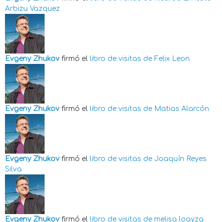
Arbizu Vazquez
Evgeny Zhukov
firmó el
libro de visitas de
Felix Leon
Evgeny Zhukov
firmó el
libro de visitas de
Matias Alarcón
Evgeny Zhukov
firmó el
libro de visitas de
Joaquín Reyes
Silva
Evgeny Zhukov
firmó el
libro de visitas de
melisa loayza