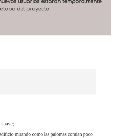
e nuevos usuarios estarán temporalmente
 etapa del proyecto.
 suave;
un edificio mirando como las palomas comían poco