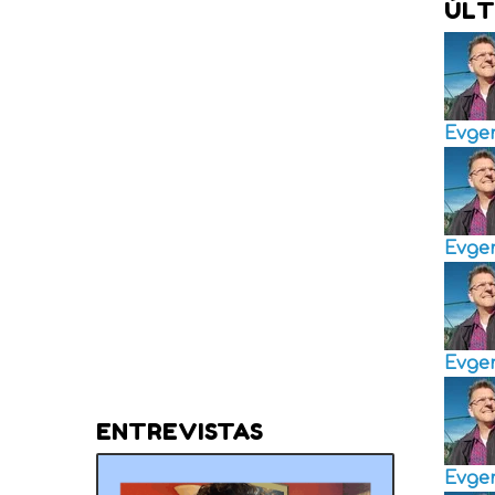
ÚLT
Evge
Evge
Evge
ENTREVISTAS
Evge