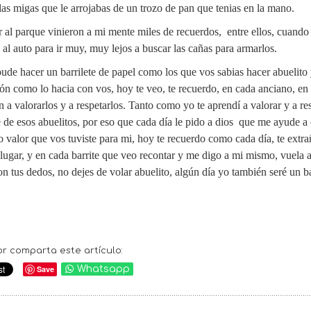
las migas que le arrojabas de un trozo de pan que tenias en la mano.
r al parque vinieron a mi mente miles de recuerdos, entre ellos, cuando
al auto para ir muy, muy lejos a buscar las cañas para armarlos.
ude hacer un barrilete de papel como los que vos sabias hacer abuelit
ón como lo hacia con vos, hoy te veo, te recuerdo, en cada anciano, en 
 a valorarlos y a respetarlos. Tanto como yo te aprendí a valorar y a re
e de esos abuelitos, por eso que cada día le pido a dios que me ayude a 
 valor que vos tuviste para mi, hoy te recuerdo como cada día, te extra
lugar, y en cada barrite que veo recontar y me digo a mi mismo, vuela ab
n tus dedos, no dejes de volar abuelito, algún día yo también seré un b
or comparta este artículo:
Save
Whatsapp