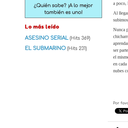
a poco, 
¿Quién sabe? ¡A lo mejor
también es uno!
Al llega
subimos 
Lo más leído
Nunca p
chicharr
ASESINO SERIAL
(Hits 369)
aprendan
EL SUBMARINO
(Hits 231)
ser part
el mismo
en cada 
nubes co
Por fav