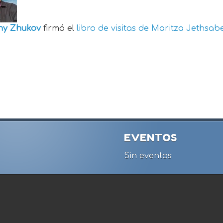
ny Zhukov
firmó el
libro de visitas de
Maritza Jethsabe
EVENTOS
Sin eventos