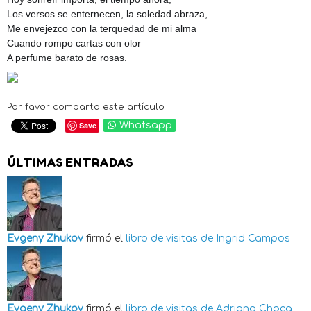
Los versos se enternecen, la soledad abraza,
Me envejezco con la terquedad de mi alma
Cuando rompo cartas con olor
A perfume barato de rosas.
Por favor comparta este artículo:
Save
Whatsapp
ÚLTIMAS ENTRADAS
Evgeny Zhukov
firmó el
libro de visitas de
Ingrid Campos
Evgeny Zhukov
firmó el
libro de visitas de
Adriana Choca