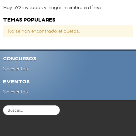
Hay 592 invitados y ningún miembro en línea
TEMAS POPULARES
No se han encontrado etiquetas.
CONCURSOS
Sin eventos
EVENTOS
Sin eventos
B
u
s
c
a