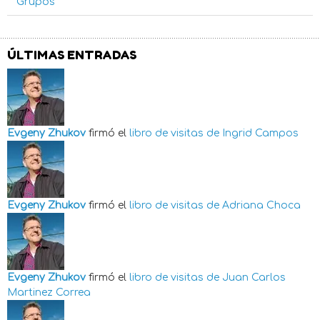
Grupos
ÚLTIMAS ENTRADAS
Evgeny Zhukov
firmó el
libro de visitas de
Ingrid Campos
Evgeny Zhukov
firmó el
libro de visitas de
Adriana Choca
Evgeny Zhukov
firmó el
libro de visitas de
Juan Carlos
Martinez Correa