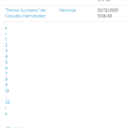
“Tomar tu mano” de
Noticias
22/12/2021
Claudia Hernández
11:06:43
«
‹
1
2
3
4
5
6
7
8
9
10
...
32
›
»