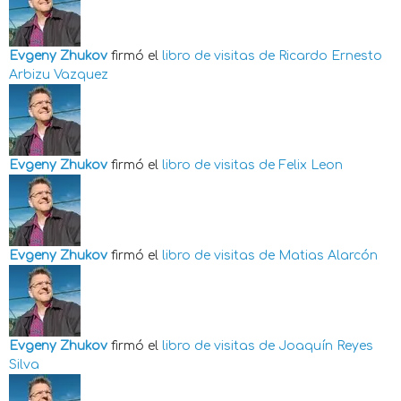
Evgeny Zhukov
firmó el
libro de visitas de
Ricardo Ernesto
Arbizu Vazquez
Evgeny Zhukov
firmó el
libro de visitas de
Felix Leon
Evgeny Zhukov
firmó el
libro de visitas de
Matias Alarcón
Evgeny Zhukov
firmó el
libro de visitas de
Joaquín Reyes
Silva