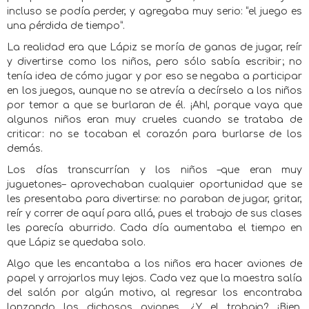
incluso se podía perder, y agregaba muy serio: “el juego es
una pérdida de tiempo”.
La realidad era que Lápiz se moría de ganas de jugar, reír
y divertirse como los niños, pero sólo sabía escribir; no
tenía idea de cómo jugar y por eso se negaba a participar
en los juegos, aunque no se atrevía a decírselo a los niños
por temor a que se burlaran de él. ¡Ah!, porque vaya que
algunos niños eran muy crueles cuando se trataba de
criticar: no se tocaban el corazón para burlarse de los
demás.
Los días transcurrían y los niños –que eran muy
juguetones– aprovechaban cualquier oportunidad que se
les presentaba para divertirse: no paraban de jugar, gritar,
reír y correr de aquí para allá, pues el trabajo de sus clases
les parecía aburrido. Cada día aumentaba el tiempo en
que Lápiz se quedaba solo.
Algo que les encantaba a los niños era hacer aviones de
papel y arrojarlos muy lejos. Cada vez que la maestra salía
del salón por algún motivo, al regresar los encontraba
lanzando los dichosos aviones. ¿Y el trabajo? ¡Bien,