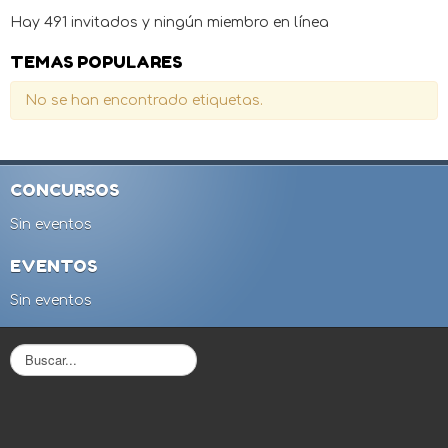
Hay 491 invitados y ningún miembro en línea
TEMAS POPULARES
No se han encontrado etiquetas.
CONCURSOS
Sin eventos
EVENTOS
Sin eventos
B
u
s
c
a