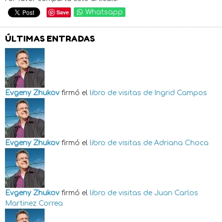
Save
Whatsapp
ÚLTIMAS ENTRADAS
Evgeny Zhukov
firmó el
libro de visitas de
Ingrid Campos
Evgeny Zhukov
firmó el
libro de visitas de
Adriana Choca
Evgeny Zhukov
firmó el
libro de visitas de
Juan Carlos
Martinez Correa