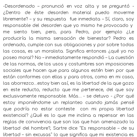
-Desordenado – pronunció en voz alta y se preguntó -
¿Dentro de éste desorden material puedo moverme
libremente? – y su respuesta
fue inmediata – Sí, claro, soy
responsable del desorden que yo mismo he provocado y
me siento bien, pero, para Pedro, por ejemplo ¿Le
produciría la misma sensación de bienestar? Pedro es
ordenado, cumple con sus obligaciones y por sobre todas
las cosas, es un moralista. Significa entonces ¿qué yo no
poseo moral? No – inmediatamente respondió – La cuestión
de las normas, de los usos y costumbres son imposiciones
sociales que hacen que para algunos estén bien por que
están conformes con ellas y para otros, como en mi caso,
las aborrezco…estoy bien así, es la libertad de la que gozo
en este reducto, reducto que me pertenece, del que soy
exclusivamente responsable. Más… - se detuvo - ¿Por qué
estoy imponiéndome un replanteo cuando jamás pensé
que podría no estar conteste
con mi propia libertad
existencial? ¿Qué es lo que me inclina a repensar en las
reglas de convivencia que son las que han amenazado la
libertad del hombre?, Sartre dice “Es responsable – de su
libertad – sin excusas” lo que significa que mi existencia es