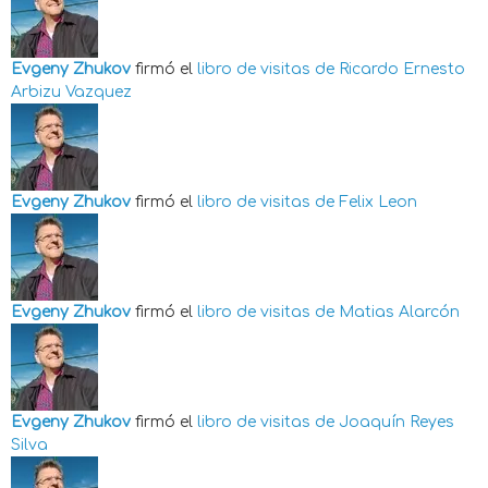
Evgeny Zhukov
firmó el
libro de visitas de
Ricardo Ernesto
Arbizu Vazquez
Evgeny Zhukov
firmó el
libro de visitas de
Felix Leon
Evgeny Zhukov
firmó el
libro de visitas de
Matias Alarcón
Evgeny Zhukov
firmó el
libro de visitas de
Joaquín Reyes
Silva