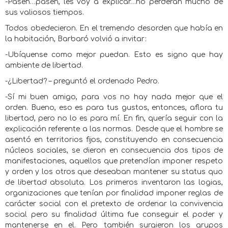
-Pasen…pasen, les voy a explicar…no perderán mucho de
sus valiosos tiempos.
Todos obedecieron. En el tremendo desorden que había en
la habitación, Barbaró volvió a invitar:
-Ubíquense como mejor puedan. Esto es signo que hay
ambiente de libertad.
-¿Libertad? – preguntó el ordenado Pedro.
-Sí mi buen amigo, para vos no hay nada mejor que el
orden. Bueno, eso es para tus gustos, entonces, aflora tu
libertad, pero no lo es para mí. En fin, quería seguir con la
explicación referente a las normas. Desde que el hombre se
asentó en territorios fijos, constituyendo en consecuencia
núcleos sociales, se dieron en consecuencia dos tipos de
manifestaciones, aquellos que pretendían imponer respeto
y orden y los otros que deseaban mantener su status quo
de libertad absoluta. Los primeros inventaron las logias,
organizaciones que tenían por finalidad imponer reglas de
carácter social con el pretexto de ordenar la convivencia
social pero su finalidad última fue conseguir el poder y
mantenerse en el. Pero también surgieron los grupos