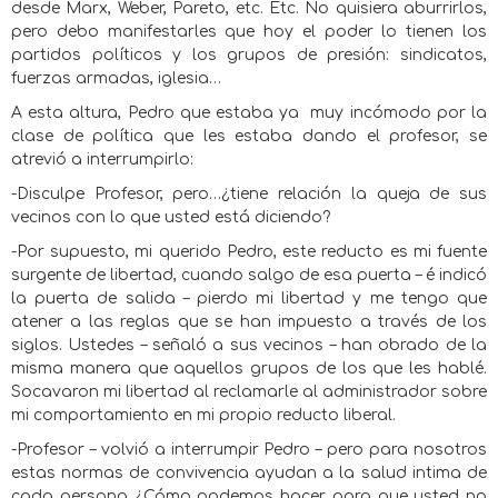
desde Marx, Weber, Pareto, etc. Etc. No quisiera aburrirlos,
pero debo manifestarles que hoy el poder lo tienen los
partidos políticos y los grupos de presión: sindicatos,
fuerzas armadas, iglesia…
A esta altura, Pedro que estaba ya
muy incómodo por la
clase de política que les estaba dando el profesor, se
atrevió a interrumpirlo:
-Disculpe Profesor, pero…¿tiene relación la queja de sus
vecinos con lo que usted está diciendo?
-Por supuesto, mi querido Pedro, este reducto es mi fuente
surgente de libertad, cuando salgo de esa puerta – é indicó
la puerta de salida – pierdo mi libertad y me tengo que
atener a las reglas que se han impuesto a través de los
siglos. Ustedes – señaló a sus vecinos – han obrado de la
misma manera que aquellos grupos de los que les hablé.
Socavaron mi libertad al reclamarle al administrador sobre
mi comportamiento en mi propio reducto liberal.
-Profesor – volvió a interrumpir Pedro – pero para nosotros
estas normas de convivencia ayudan a la salud intima de
cada persona ¿Cómo podemos hacer para que usted no