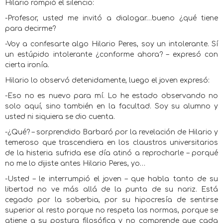
Hilario rompió el silencio:
-Profesor, usted me invitó a dialogar…bueno ¿qué tiene
para decirme?
-Voy a confesarte algo Hilario Peres, soy un intolerante. Sí
un estúpido intolerante ¿conforme ahora? – expresó con
cierta ironía.
Hilario lo observó detenidamente, luego el joven expresó:
-Eso no es nuevo para mí. Lo he estado observando no
solo aquí, sino también en la facultad. Soy su alumno y
usted ni siquiera se dio cuenta.
-¿Qué? – sorprendido Barbaró por la revelación de Hilario y
temeroso que trascendiera en los claustros universitarios
de la histeria sufrida ese día atinó a reprocharle – porqué
no me lo dijiste antes Hilario Peres, yo…
-Usted – le interrumpió el joven – que habla tanto de su
libertad no ve más allá de la punta de su nariz. Está
cegado por la soberbia, por su hipocresía de sentirse
superior al resto porque no respeta las normas, porque se
atiene a su postura filosófica y no comprende que cada