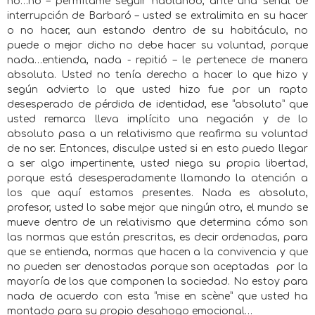
no…no – permítame seguir hablando, ante una señal de
interrupción de Barbaró – usted se extralimita en su hacer
o no hacer, aun estando dentro de su habitáculo, no
puede o mejor dicho no debe hacer su voluntad, porque
nada…entienda, nada - repitió – le pertenece de manera
absoluta. Usted no tenía derecho a hacer lo que hizo y
según advierto lo que usted hizo fue por un rapto
desesperado de pérdida de identidad, ese “absoluto” que
usted remarca lleva implícito una negación y de lo
absoluto pasa a un relativismo que reafirma su voluntad
de no ser. Entonces, disculpe usted si en esto puedo llegar
a ser algo impertinente, usted niega su propia libertad,
porque está desesperadamente llamando la atención a
los que aquí estamos presentes. Nada es absoluto,
profesor, usted lo sabe mejor que ningún otro, el mundo se
mueve dentro de un relativismo que determina cómo son
las normas que están prescritas, es decir ordenadas, para
que se entienda, normas que hacen a la convivencia y que
no pueden ser denostadas porque son aceptadas
por la
mayoría de los que componen la sociedad. No estoy para
nada de acuerdo con esta “mise en scène” que usted ha
montado para su propio desahogo emocional…