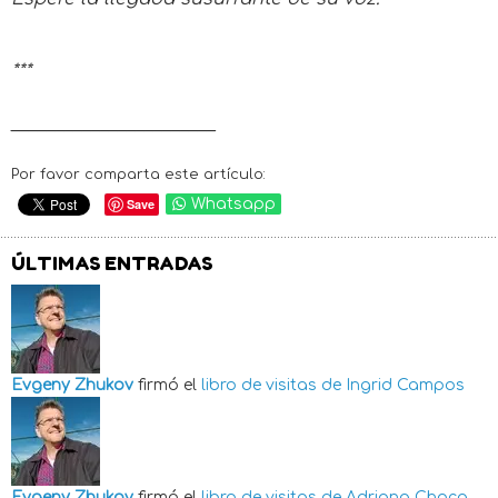
***
_______________________
Por favor comparta este artículo:
Save
Whatsapp
ÚLTIMAS ENTRADAS
Evgeny Zhukov
firmó el
libro de visitas de
Ingrid Campos
Evgeny Zhukov
firmó el
libro de visitas de
Adriana Choca