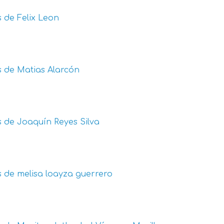
s de
Felix Leon
s de
Matias Alarcón
s de
Joaquín Reyes Silva
s de
melisa loayza guerrero