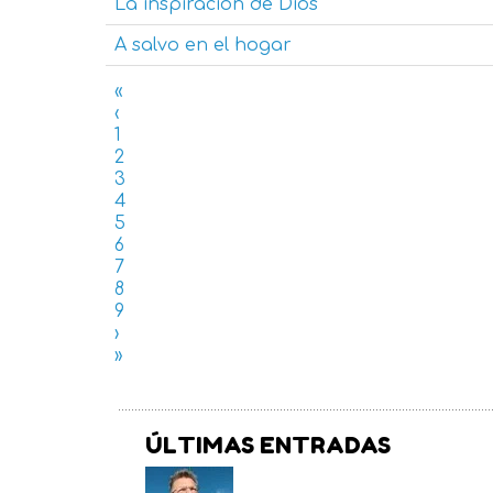
La inspiración de Dios
A salvo en el hogar
«
‹
1
2
3
4
5
6
7
8
9
›
»
ÚLTIMAS ENTRADAS