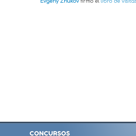
Evgeny Zhukov
firmó el
libro de visita
CONCURSOS