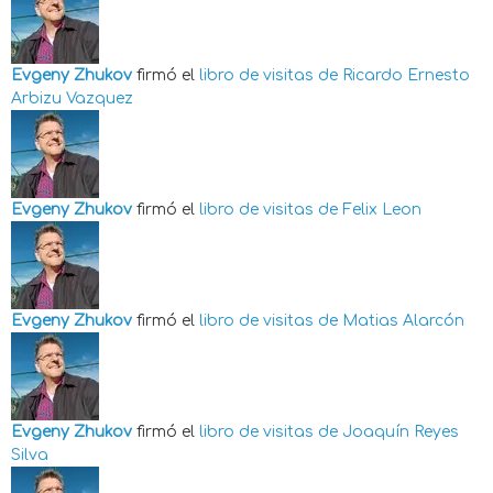
Evgeny Zhukov
firmó el
libro de visitas de
Ricardo Ernesto
Arbizu Vazquez
Evgeny Zhukov
firmó el
libro de visitas de
Felix Leon
Evgeny Zhukov
firmó el
libro de visitas de
Matias Alarcón
Evgeny Zhukov
firmó el
libro de visitas de
Joaquín Reyes
Silva