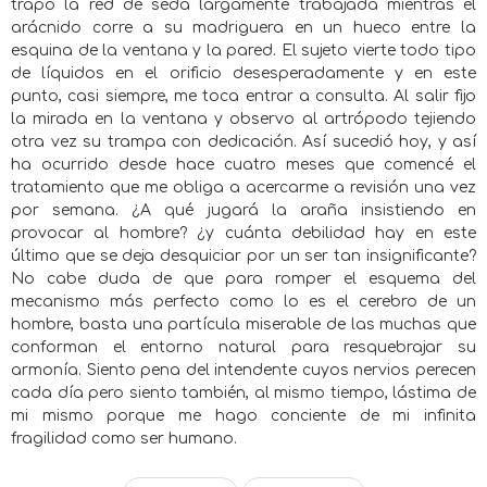
trapo la red de seda largamente trabajada mientras el
arácnido corre a su madriguera en un hueco entre la
esquina de la ventana y la pared. El sujeto vierte todo tipo
de líquidos en el orificio desesperadamente y en este
punto, casi siempre, me toca entrar a consulta. Al salir fijo
la mirada en la ventana y observo al artrópodo tejiendo
otra vez su trampa con dedicación. Así sucedió hoy, y así
ha ocurrido desde hace cuatro meses que comencé el
tratamiento que me obliga a acercarme a revisión una vez
por semana. ¿A qué jugará la araña insistiendo en
provocar al hombre? ¿y cuánta debilidad hay en este
último que se deja desquiciar por un ser tan insignificante?
No cabe duda de que para romper el esquema del
mecanismo más perfecto como lo es el cerebro de un
hombre, basta una partícula miserable de las muchas que
conforman el entorno natural para resquebrajar su
armonía. Siento pena del intendente cuyos nervios perecen
cada día pero siento también, al mismo tiempo, lástima de
mi mismo porque me hago conciente de mi infinita
fragilidad como ser humano.