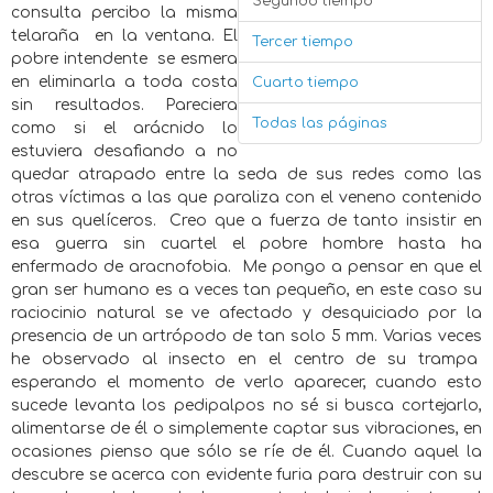
Segundo tiempo
consulta percibo la misma
telaraña
en la ventana. El
Tercer tiempo
pobre intendente
se esmera
en eliminarla a toda costa
Cuarto tiempo
sin resultados. Pareciera
Todas las páginas
como si el arácnido lo
estuviera desafiando a no
quedar atrapado entre la seda de sus redes como las
otras víctimas a las que paraliza con el veneno contenido
en sus quelíceros.
Creo que a fuerza de tanto insistir en
esa guerra sin cuartel el pobre hombre hasta ha
enfermado de aracnofobia.
Me pongo a pensar en que el
gran ser humano es a veces tan pequeño, en este caso su
raciocinio natural se ve afectado y desquiciado por la
presencia de un artrópodo de tan solo 5 mm. Varias veces
he observado al insecto en el centro de su trampa
esperando el momento de verlo aparecer, cuando esto
sucede levanta los pedipalpos no sé si busca cortejarlo,
alimentarse de él o simplemente captar sus vibraciones, en
ocasiones pienso que sólo se ríe de él. Cuando aquel la
descubre se acerca con evidente furia para destruir con su