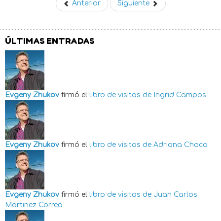
Anterior
Siguiente
ÚLTIMAS ENTRADAS
Evgeny Zhukov
firmó el
libro de visitas de
Ingrid Campos
Evgeny Zhukov
firmó el
libro de visitas de
Adriana Choca
Evgeny Zhukov
firmó el
libro de visitas de
Juan Carlos
Martinez Correa