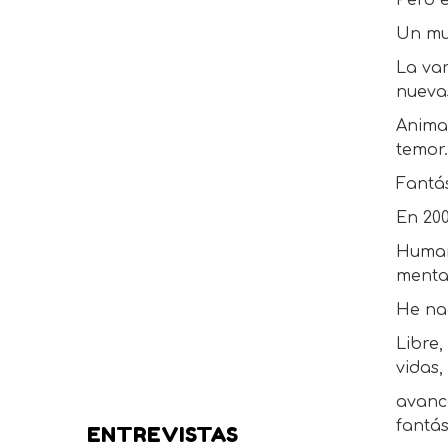
Pero e
Un mu
La var
nueva
Animal
temor
Fantá
En 20
Human
mental
He na
Libre,
vidas,
avanc
fantás
ENTREVISTAS