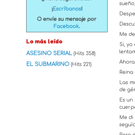
sueño,
¡
Escríbanos
!
Desper
O envíe su mensaje por
Descub
Facebook
.
Me de
Lo más leído
Si, yo
lenta
ASESINO SERIAL
(Hits 358)
Ahora
EL SUBMARINO
(Hits 221)
Reina 
Las mu
de gén
Es un 
cuerpo
Me di
seguía