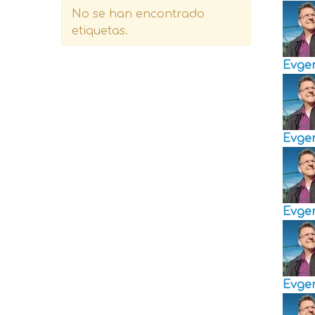
No se han encontrado
etiquetas.
Evge
Evge
Evge
Evge