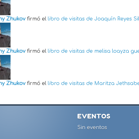
ny Zhukov
firmó el
libro de visitas de
Joaquín Reyes Si
ny Zhukov
firmó el
libro de visitas de
melisa loayza gu
ny Zhukov
firmó el
libro de visitas de
Maritza Jethsabe
EVENTOS
Sin eventos