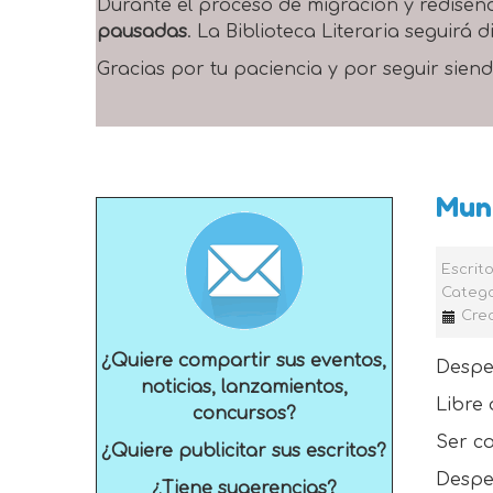
Durante el proceso de migración y rediseñ
pausadas
. La Biblioteca Literaria seguirá
Gracias por tu paciencia y por seguir siend
Mun
Escrit
Catego
Cre
¿Quiere compartir sus eventos,
Desper
noticias, lanzamientos,
Libre 
concursos?
Ser c
¿Quiere publicitar sus escritos?
Desper
¿Tiene sugerencias?