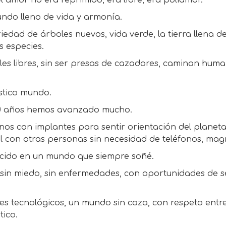
l amor no era reprimido, era libre, era poliamor.
ndo lleno de vida y armonía.
iedad de árboles nuevos, vida verde, la tierra llena 
s especies.
es libres, sin ser presas de cazadores, caminan huma
.
stico mundo.
0 años hemos avanzado mucho.
os con implantes para sentir orientación del planeta
 con otras personas sin necesidad de teléfonos, mag
cido en un mundo que siempre soñé.
 sin miedo, sin enfermedades, con oportunidades de se
es tecnológicos, un mundo sin caza, con respeto entr
tico.