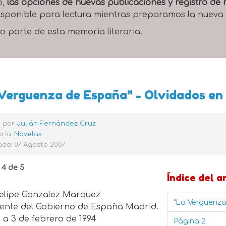
o,
las opciones de nuevas publicaciones y registro d
 disponible para lectura mientras preparamos la nueva
o parte de esta memoria literaria.
Verguenza de España" - Olvidados en l
o por
Julián Fernández Cruz
ría:
Novelas
do: 07 Agosto 2007
 4 de 5
Índice del a
elipe Gonzalez Marquez
"La Verguenza 
dente del Gobierno de España Madrid.
o a 3 de febrero de 1994
Página 2