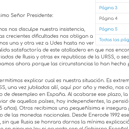
Página 3
ísimo Señor Presidente:
Página 4
Página 5
s nos disculpe nuestra insistencia,
as crecientes dificultades nos obligan a
Todas las pág
rnos una y otra vez a Udes hasta no ver
alida satisfactoría de este atolladero en que nos e
iados de Rusia y otras ex republicas de la URSS, o sea,
namos ahora porque las circunstancias lo han hecho 
rmitimos explicar cual es nuestra situación. Es extr
S, una vez jubilados allí, aquí por año y medio, nos 
o de desempleo en España. Al acabarse ese plazo, la
viar de aquellos países, hoy independientes, la pens
5 años). Otros recibimos una pequeñísima e insegura p
o de las monedas nacionales. Desde Enerode 1992 ese 
 sin que Rusia se honrara darnos la mínima explicaci