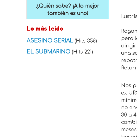
¿Quién sabe? ¡A lo mejor
también es uno!
Ilustr
Lo más leído
Rogamo
pero l
ASESINO SERIAL
(Hits 358)
dirigi
EL SUBMARINO
(Hits 221)
una s
repatr
Retor
Nos pe
ex URS
mínim
no en
30 a 4
cambi
meses,