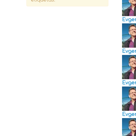
Evge
Evge
Evge
Evge