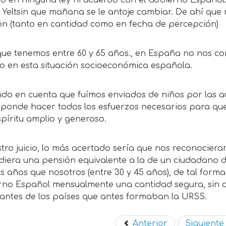
o en ninguna ley ni acuerdo con el Gobierno Español.
 Yeltsin que mañana se le antoje cambiar. De ahí qu
ón (tanto en cantidad como en fecha de percepción)
 que tenemos entre 60 y 65 años., en España no nos 
o en esta situación socioeconómica española.
ndo en cuenta que fuímos enviados de niños por las 
sponde hacer todos los esfuerzos necesarios para qu
píritu amplio y generoso.
tro juicio, lo más acertado sería que nos reconocier
diera una pensión equivalente a la de un ciudadano 
 años que nosotros (entre 30 y 45 años), de tal form
rno Español mensualmente una cantidad segura, sin d
antes de los países que antes formaban la URSS.
Anterior
Siguient