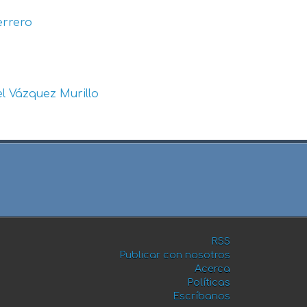
errero
l Vázquez Murillo
RSS
Publicar con nosotros
Acerca
Políticas
Escríbanos