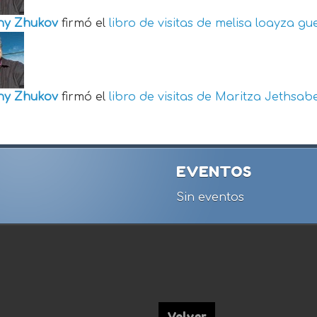
ny Zhukov
firmó el
libro de visitas de
melisa loayza gu
ny Zhukov
firmó el
libro de visitas de
Maritza Jethsabe
EVENTOS
Sin eventos
Volver