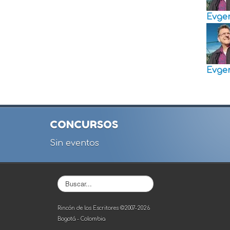
Evge
Evge
CONCURSOS
Sin eventos
Buscar...
Rincón de los Escritores ©2007-2026
Bogotá - Colombia