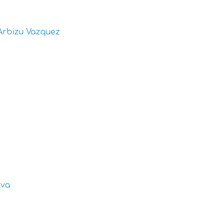
Arbizu Vazquez
lva