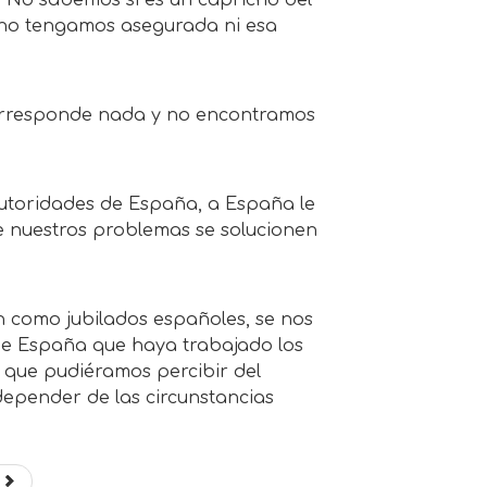
 No sabemos si es un capricho del
e no tengamos asegurada ni esa
corresponde nada y no encontramos
autoridades de España, a España le
e nuestros problemas se solucionen
an como jubilados españoles, se nos
de España que haya trabajado los
a que pudiéramos percibir del
epender de las circunstancias
e