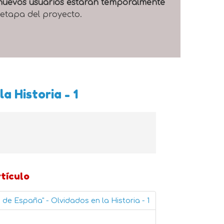
e nuevos usuarios estarán temporalmente
 etapa del proyecto.
a Historia - 1
rtículo
de España" - Olvidados en la Historia - 1