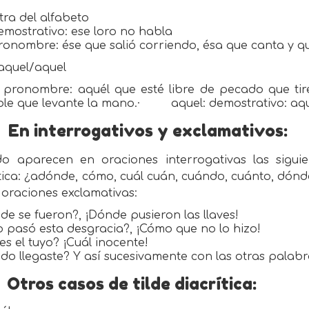
etra del alfabeto
emostrativo: ese loro no habla
ronombre: ése que salió corriendo, ésa que canta y qu
aquel/aquel
: pronombre: aquél que esté libre de pecado que tir
le que levante la mano.·
aquel: demostrativo: a
En interrogativos y exclamativos:
o aparecen en oraciones interrogativas las siguie
tica: ¿adónde, cómo, cuál cuán, cuándo, cuánto, dónde
 oraciones exclamativas:
e se fueron?, ¡Dónde pusieron las llaves!
 pasó esta desgracia?, ¡Cómo que no lo hizo!
es el tuyo? ¡Cuál inocente!
o llegaste? Y así sucesivamente con las otras palabr
Otros casos de tilde diacrítica: