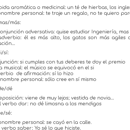
bida aromática o medicinal: un té de hierbas, los ingl
onombre personal: te traje un regalo, no te quiero pa
mas/más:
onjunción adversativa: quise estudiar Ingeniería, mas 
adverbio: él es más alto, los gatos son más agiles 
cación…
i/sí:
njunción: si cumples con tus deberes te doy el premio
ta musical: el músico se equivocó en el si
verbio
de afirmación: sí lo hizo
onombre personal: sólo cree en sí mismo
de/dé
eposición: viene de muy lejos; vestida de novia…
l verbo dar: no dé limosna a los mendigos
se/sé:
onombre personal: se cayó en la calle.
l verbo saber: Yo sé lo que hiciste.