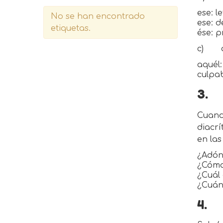
ese: l
No se han encontrado
ese: d
etiquetas.
ése: p
c)
aquél
culpab
3.
Cuand
diacrí
en las
¿Adónd
¿Cómo
¿Cuál 
¿Cuánd
4.