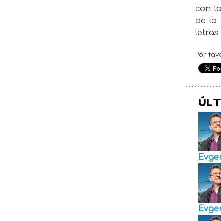
con la
de la
letras
Por fav
ÚLT
Evge
Evge