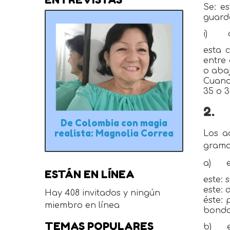
Se: e
guardo
i)
esta 
entre 
o abaj
Cuando
35 o 3
2.
De Colombia con magia
realista: Magnolia Correa
Los a
gramat
a)
ESTÁN EN LÍNEA
este: 
este: 
Hay 408 invitados y ningún
éste: 
miembro en línea
bonda
TEMAS POPULARES
b)