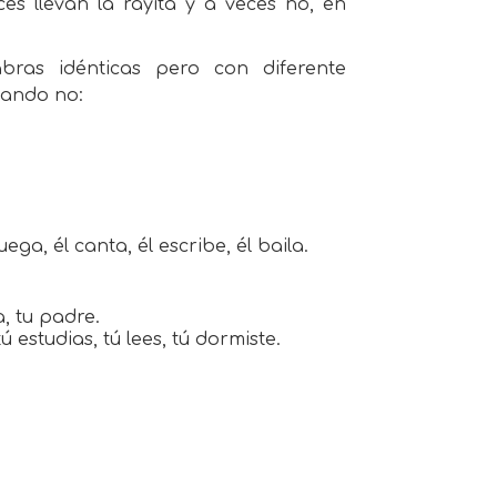
s llevan la rayita y a veces no, en
abras idénticas pero con diferente
uando no:
ga, él canta, él escribe, él baila.
a, tu padre.
estudias, tú lees, tú dormiste.