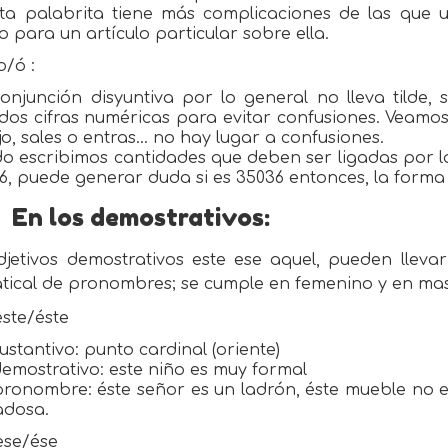
sta palabrita tiene más complicaciones de las que 
 para un artículo particular sobre ella.
o/ó :
conjunción disyuntiva por lo general no lleva tilde
dos cifras numéricas para evitar confusiones. Veamos
o, sales o entras… no hay lugar a confusiones.
 escribimos cantidades que deben ser ligadas por la
6, puede generar duda si es 35036 entonces, la forma c
En los demostrativos:
djetivos demostrativos este ese aquel, pueden lleva
ical de pronombres; se cumple en femenino y en mascu
este/éste
sustantivo: punto cardinal (oriente)
demostrativo: este niño es muy formal
pronombre: éste señor es un ladrón, éste mueble no 
dosa.
ese/ése