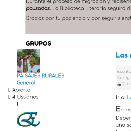
Durante el proceso de migración y rediseñ
pausadas
. La Biblioteca Literaria seguirá
Gracias por tu paciencia y por seguir siend
GRUPOS
Las 
Escrit
PAISAJES RURALES
Catego
General
Cre
Abierto
4 Usuarios
Ir a:
L
E
n nu
Depen
una so