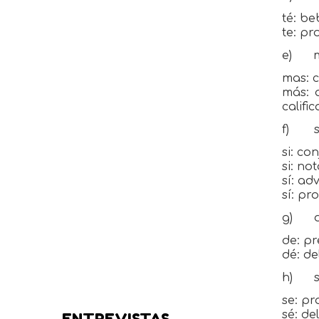
té: be
te: pr
e)
mas: c
más: 
califi
f)
s
si: co
si: no
sí: ad
sí: pr
g)
de: pr
dé: de
h)
se: pr
sé: de
ENTREVISTAS