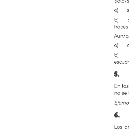
Solo/s
a)
b)
haces 
Aun/a
a)
b)
escuc
5.
En las
no se 
Ejemp
6.
Los a