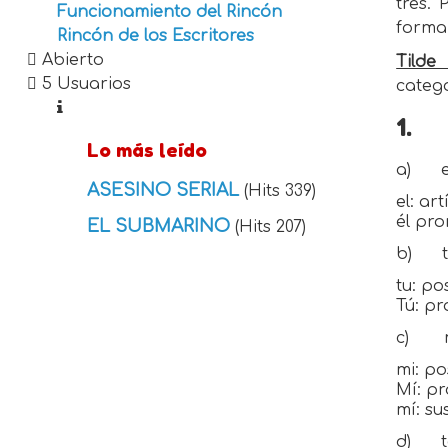
tres.
Funcionamiento del Rincón
forma
Rincón de los Escritores
Abierto
Tilde 
5 Usuarios
categ
1.
Lo más leído
a)
e
ASESINO SERIAL
(Hits 339)
el: ar
él pro
EL SUBMARINO
(Hits 207)
b)
tu: po
Tú: pr
c)
mi: po
Mí: p
mí: su
d)