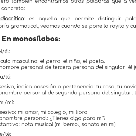
 Pero también encontramos otras palabras que a vece
 concreta:
diacrítica
: es aquella que permite distinguir pal
oría gramatical, veamos cuando se pone la rayita y c
En monosílabos:
l/él:
tículo masculino: el perro, el niño, el poeta.
nombre personal de tercera persona del singular: él jue
tu/tú:
sesivo, indica posesión o pertenencia: tu casa, tu novi
onombre personal de segunda persona del singular: tú 
mi/mí:
sesivo: mi amor, mi colegio, mi libro.
ronombre personal: ¿Tienes algo para mí?
stantivo: nota musical (mi bemol, sonata en mi)
te/té: