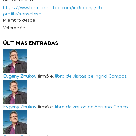
https://www.larmancialtda.com/index.php/cb-
profile/sonsolesp
Miembro desde
Valoración
ÚLTIMAS ENTRADAS
Evgeny Zhukov
firmó el
libro de visitas de
Ingrid Campos
Evgeny Zhukov
firmó el
libro de visitas de
Adriana Choca