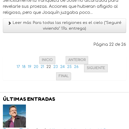
Sencillamente la franqueza de José no alcanzaba para
revelarle sus proezas. Acciones que hubieran afligido al
religioso, pero que Joaquín juzgaba poco...
Leer más: Para todas las religiones es el cielo ("Seguiré
viviendo" 17a. entrega)
Página 22 de 26
INICIO
ANTERIOR
17
18
19
20
21
22
23
24
25
26
SIGUIENTE
FINAL
ÚLTIMAS ENTRADAS