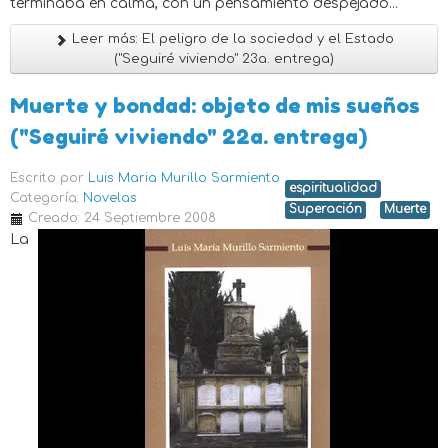
terminaba en calma, con un pensamiento despejado...
Leer más: El peligro de la sociedad y el Estado
("Seguiré viviendo" 23a. entrega)
Muerte y bondad: objeto de mis sueños
("Seguiré viviendo" 22a. entrega)
Escrito por
Luis Maria Murillo Sarmiento
espiritualidad
Categoría:
Novelas
Superación
Muerte
Creado: 24 Septiembre 2008
La