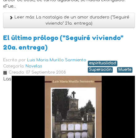
«Fue...
Leer más: La nostalgia de un amor duradero ("Seguiré
viviendo" 21a. entrega)
El último prólogo ("Seguiré viviendo"
20a. entrega)
Escrito por
Luis Maria Murillo Sarmiento
espiritualidad
Categoría:
Novelas
Superación
Muerte
Creado: 07 Septiembre 2008
Las