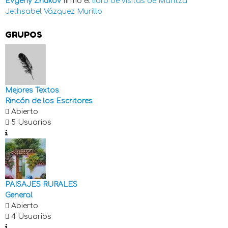
Evgeny Zhukov
firmó el
libro de visitas de
Maritza
Jethsabel Vázquez Murillo
GRUPOS
Mejores Textos
Rincón de los Escritores
Abierto
5 Usuarios
PAISAJES RURALES
General
Abierto
4 Usuarios