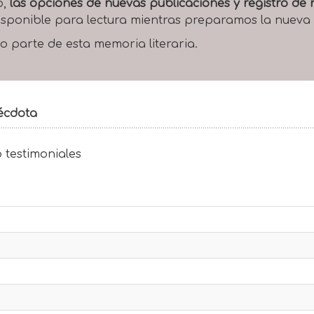
o,
las opciones de nuevas publicaciones y registro d
 disponible para lectura mientras preparamos la nueva
o parte de esta memoria literaria.
nécdota
 testimoniales