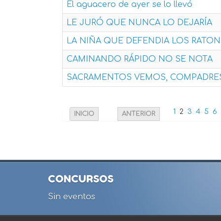
El aguacero de ayer se lo llevó
LE JURÓ QUE NUNCA LO DEJARÍA
LA NIÑA QUE DEFENDIA LOS RATO
CAMINANDO RÁPIDO NO SE NOTA
SACRAMENTOS VEMOS, COMPADRE
1
2
3
4
5
6
INICIO
ANTERIOR
CONCURSOS
Sin eventos