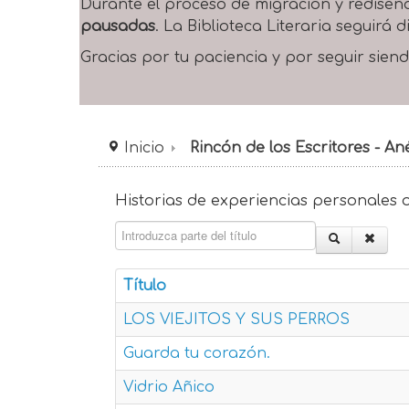
Durante el proceso de migración y rediseñ
pausadas
. La Biblioteca Literaria seguirá
Gracias por tu paciencia y por seguir siend
Inicio
Rincón de los Escritores - A
Historias de experiencias personales o
Introduzca parte del título
Título
LOS VIEJITOS Y SUS PERROS
Guarda tu corazón.
Vidrio Añico