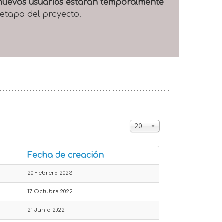
e nuevos usuarios estarán temporalmente
 etapa del proyecto.
Cantidad a mostrar
20
Fecha de creación
20 Febrero 2023
17 Octubre 2022
21 Junio 2022