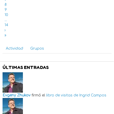
8
9
10
...
14
›
»
Actividad
Grupos
ÚLTIMAS ENTRADAS
Evgeny Zhukov
firmó el
libro de visitas de
Ingrid Campos