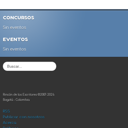
CONCURSOS
Sin eventos
EVENTOS
Sin eventos
B
u
s
c
a
r
Rincón de los Escritores ©2007-2026
.
Bogotá - Colombia
.
.
RSS
Publicar con nosotros
Acerca