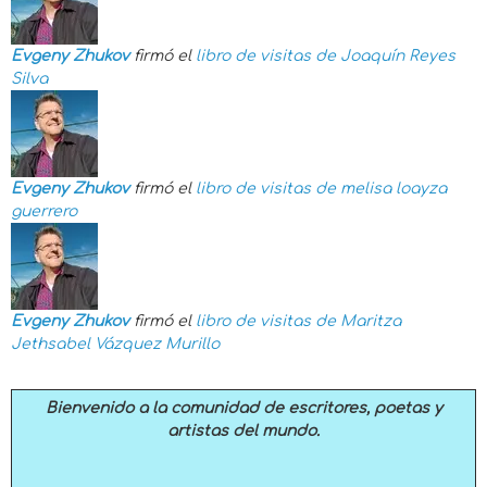
Evgeny Zhukov
firmó el
libro de visitas de
Joaquín Reyes
Silva
Evgeny Zhukov
firmó el
libro de visitas de
melisa loayza
guerrero
Evgeny Zhukov
firmó el
libro de visitas de
Maritza
Jethsabel Vázquez Murillo
Bienvenido a la comunidad de escritores, poetas y
artistas del mundo.