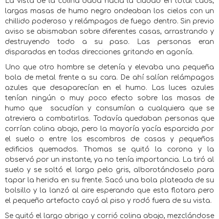
La vista de la colina daba hacia la ciudad en total caos,
largas masas de humo negro ondeaban los cielos con un
chillido poderoso y relámpagos de fuego dentro. Sin previo
aviso se abismaban sobre diferentes casas, arrastrando y
destruyendo todo a su paso. Las personas eran
disparadas en todas direcciones gritando en agonía.
Uno que otro hombre se detenía y elevaba una pequeña
bola de metal frente a su cara. De ahí salían relámpagos
azules que desaparecían en el humo. Las luces azules
tenían ningún o muy poco efecto sobre las masas de
humo que
sacudían y consumían a cualquiera que se
atreviera a combatirlas. Todavía quedaban personas que
corrían colina abajo, pero la mayoría yacía esparcida por
el suelo o entre los escombros de casas y pequeños
edificios quemados. Thomas se quitó la corona y la
observó por un instante, ya no tenía importancia. La tiró al
suelo y se soltó el largo pelo gris, alborotándoselo para
tapar la herida en su frente. Sacó una bola plateada de su
bolsillo y la lanzó al aire esperando que esta flotara pero
el pequeño artefacto cayó al piso y rodó fuera de su vista.
Se quitó el largo abrigo y corrió colina abajo, mezclándose