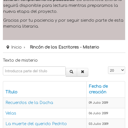
seguirá disponible para lectura mientras preparamos la
nueva etapa del proyecto.
Gracias por tu paciencia y por seguir siendo parte de esta
memoria literaria.
Inicio
Rincón de los Escritores - Misterio
Texto de misterio
Introduzca parte del título
Cantidad 
Fecha de
Título
creación
Recuerdos de la Dacha
09 Julio 2009
Velas
06 Julio 2009
La muerte del querido Pedrito
03 Julio 2009