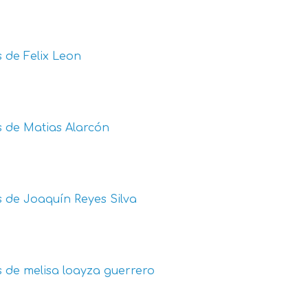
s de
Felix Leon
s de
Matias Alarcón
s de
Joaquín Reyes Silva
s de
melisa loayza guerrero