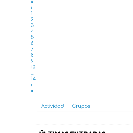
«
‹
1
2
3
4
5
6
7
8
9
10
...
14
›
»
Actividad
Grupos