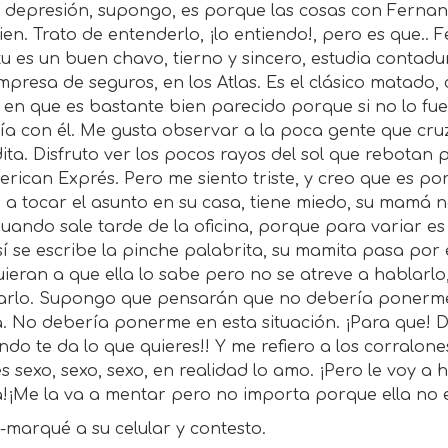
 depresión, supongo, es porque las cosas con Fern
en. Trato de entenderlo, ¡lo entiendo!, pero es que.. 
tu es un buen chavo, tierno y sincero, estudia contadu
presa de seguros, en los Atlas. Es el clásico matado, 
e en que es bastante bien parecido porque si no lo fue
ía con él. Me gusta observar a la poca gente que cru
ita. Disfruto ver los pocos rayos del sol que rebotan p
rican Exprés. Pero me siento triste, y creo que es po
 a tocar el asunto en su casa, tiene miedo, su mamá n
uando sale tarde de la oficina, porque para variar es 
í se escribe la pinche palabrita, su mamita pasa por é
ieran a que ella lo sabe pero no se atreve a hablarlo
arlo. Supongo que pensarán que no debería ponerme
. No debería ponerme en esta situación. ¡Para que! D
do te da lo que quieres!! Y me refiero a los corralones
s sexo, sexo, sexo, en realidad lo amo. ¡Pero le voy a 
a!¡Me la va a mentar pero no importa porque ella no 
-marqué a su celular y contesto.