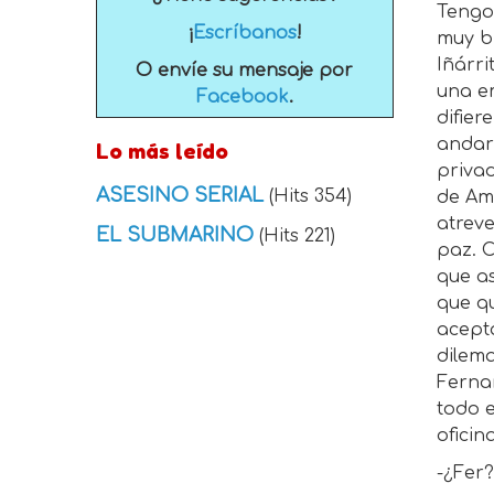
Tengo
¡
Escríbanos
!
muy bi
Iñárri
O envíe su mensaje por
una em
Facebook
.
difier
andar
Lo más leído
privad
ASESINO SERIAL
(Hits 354)
de Ame
atreve
EL SUBMARINO
(Hits 221)
paz. C
que as
que qu
acept
dilema
Fernan
todo e
oficin
-¿Fer?