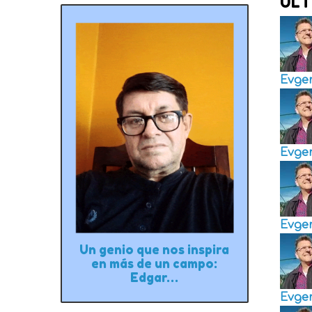
ÚLT
Evge
Evge
Evge
Un genio que nos inspira
en más de un campo:
Edgar…
Evge