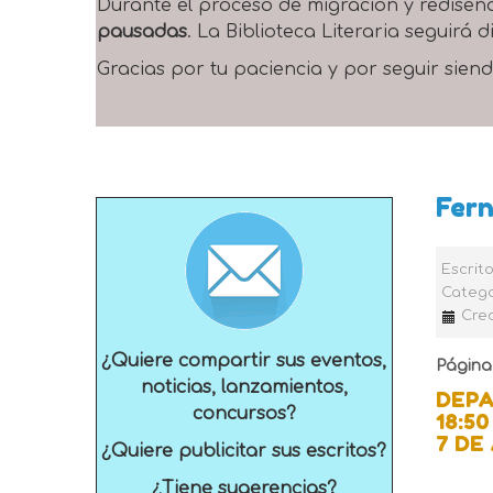
Durante el proceso de migración y rediseñ
pausadas
. La Biblioteca Literaria seguirá
Gracias por tu paciencia y por seguir siend
Fern
Escrit
Catego
Crea
¿Quiere compartir sus eventos,
Página
noticias, lanzamientos,
DEPA
concursos?
18:5
7 DE
¿Quiere publicitar sus escritos?
¿Tiene sugerencias?