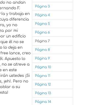
ando no andan
Página 3
Fernando F.
ría y trabaja en
Página 4
cuya diferencia
Página 5
ra, yo no
za por mi
Página 6
or un edificio
Página 7
rque él no se
o lo deja en
Página 8
free lance, creo
Página 9
l. Apuesto lo
, no se atreve a
Página 10
 en este
irán ustedes ¡Si
Página 11
, ¡eh!. Pero no
Página 12
hablar a su
esta!
Página 13
Página 14