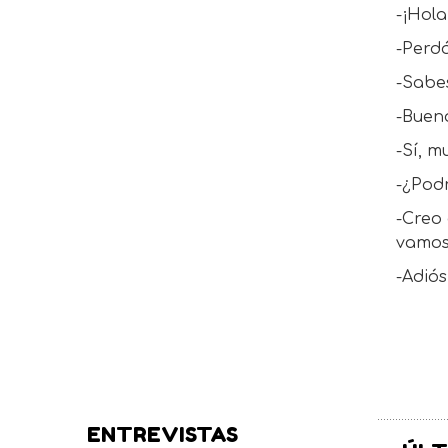
-¡Hola
-Perdó
-Sabes
-Buen
-Sí, m
-¿Podr
-Creo 
vamos
-Adió
ENTREVISTAS