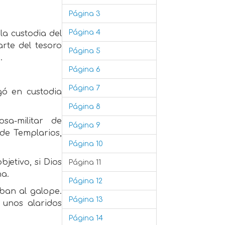
Página 3
Página 4
la custodia del
rte del tesoro
Página 5
.
Página 6
Página 7
egó en custodia
Página 8
sa-militar de
Página 9
de Templarios,
Página 10
jetivo, si Dios
Página 11
na.
Página 12
aban al galope.
Página 13
 unos alaridos
Página 14