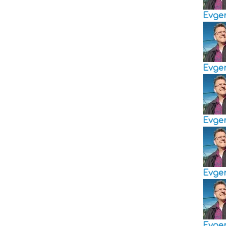
Evge
Evge
Evge
Evge
Evge