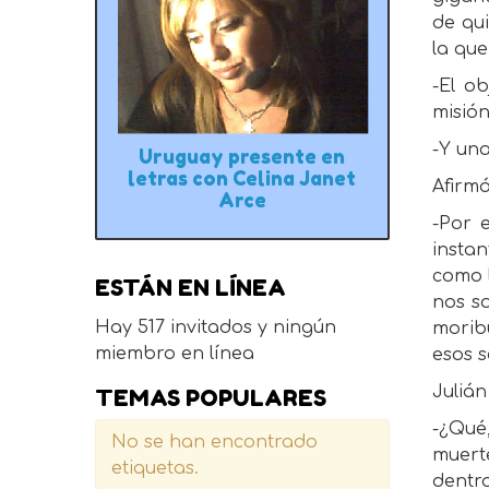
de qui
la qu
-El o
misió
-Y una
Uruguay presente en
letras con Celina Janet
Afirm
Arce
-Por 
insta
como l
ESTÁN EN LÍNEA
nos so
Hay 517 invitados y ningún
morib
miembro en línea
esos s
Juliá
TEMAS POPULARES
-¿Qué
No se han encontrado
muerte
etiquetas.
dentr