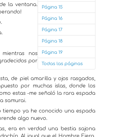
 de la ventana.
Página 15
sperando!
Página 16
.
Página 17
a.
Página 18
Página 19
 mientras nos
gradecidos por
Todas las páginas
sta, de piel amarilla y ojos rasgados,
puesto por muchas islas, donde los
omo estas -me señaló la rara espada
a samurai.
co tiempo ya he conocido una espada
aprende algo nuevo.
as, era en verdad una bestia sajona
achín. Al igual que el Hombre Fiera,