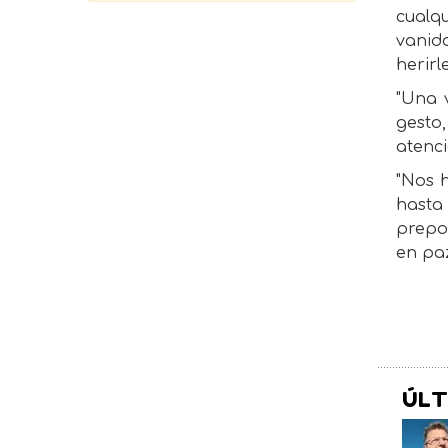
cualq
vanid
herirl
"Una 
gesto
atenci
"Nos 
hasta
prepo
en paz
ÚLT