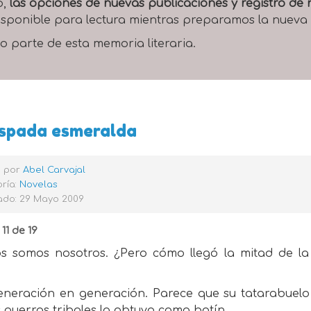
o,
las opciones de nuevas publicaciones y registro d
 disponible para lectura mientras preparamos la nueva
o parte de esta memoria literaria.
espada esmeralda
o por
Abel Carvajal
ría:
Novelas
ado: 29 Mayo 2009
11 de 19
os somos nosotros. ¿Pero cómo llegó la mitad de l
eneración en generación. Parece que su tatarabuelo
 guerras tribales la obtuvo como botín.