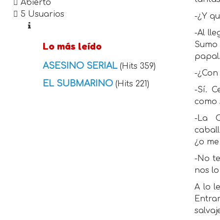
Abierto
5 Usuarios
-¿Y qu
-Al ll
Sumo 
Lo más leído
papal.
ASESINO SERIAL
(Hits 359)
-¿Con 
EL SUBMARINO
(Hits 221)
-Sí. 
como 
-La O
cabal
¿o me
-No te
nos lo
A lo l
Entra
salvaj