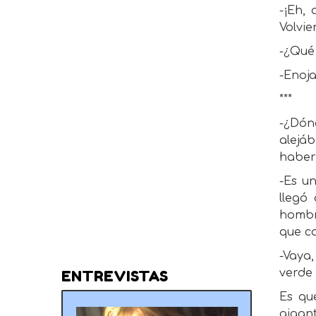
-¡Eh,
Volvie
-¿Qué 
-Enoja
***
-¿Dón
alejá
haber
-Es un
llegó
hombr
que c
-Vaya
verde 
ENTREVISTAS
Es qu
gigan