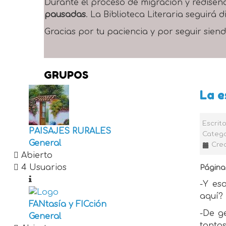
Durante el proceso de migración y rediseñ
pausadas
. La Biblioteca Literaria seguirá
Gracias por tu paciencia y por seguir siend
GRUPOS
La 
Escrit
PAISAJES RURALES
Catego
General
Cre
Abierto
4 Usuarios
Página 
-Y es
aquí?
FANtasía y FICción
-De g
General
tantas