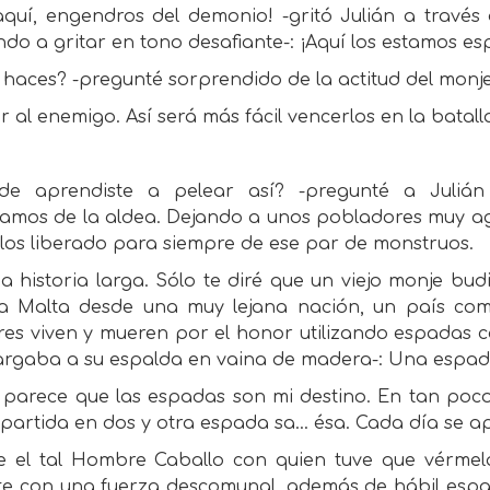
 aquí, engendros del demonio! -gritó Julián a través
ndo a gritar en tono desafiante-: ¡Aquí los estamos e
haces? -pregunté sorprendido de la actitud del monje
r al enemigo. Así será más fácil vencerlos en la batall
de aprendiste a pelear así? -pregunté a Julián
bamos de la aldea. Dejando a unos pobladores muy a
los liberado para siempre de ese par de monstruos.
a historia larga. Sólo te diré que un viejo monje budi
 a Malta desde una muy lejana nación, un país com
es viven y mueren por el honor utilizando espadas c
argaba a su espalda en vaina de madera-: Una espad
, parece que las espadas son mi destino. En tan po
partida en dos y otra espada sa... ésa. Cada día se 
e el tal Hombre Caballo con quien tuve que vérmel
te con una fuerza descomunal, además de hábil espad