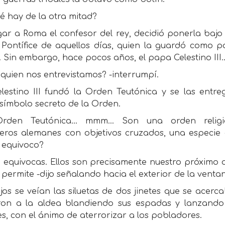
é hay de la otra mitad?
egar a Roma el confesor del rey, decidió ponerla bajo 
Pontífice de aquellos días, quien la guardó como pa
 Sin embargo, hace pocos años, el papa Celestino III..
quien nos entrevistamos? -interrumpí.
Celestino III fundó la Orden Teutónica y se las entr
símbolo secreto de la Orden.
rden Teutónica... mmm... Son una orden religio
leros alemanes con objetivos cruzados, una especie 
 equivoco?
 equivocas. Ellos son precisamente nuestro próximo ob
 permite -dijo señalando hacia el exterior de la venta
ejos se veían las siluetas de dos jinetes que se acerc
ron a la aldea blandiendo sus espadas y lanzando
es, con el ánimo de aterrorizar a los pobladores.