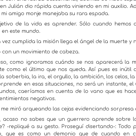
en Julián dio rápida cuenta viniendo en mi auxilio. 
e mi amigo monje manejaba su rara espada.
bjetivo de la vida es aprender. Sólo cuando hemos
n en este mundo.
 vez cumplida la misión llega el ángel de la muerte y 
ó con un movimiento de cabeza.
eso, como ignoramos cuándo se nos aparecerá la mu
nte como el último que nos queda. Así pues es inútil
a soberbia, la ira, el orgullo, la ambición, los celos, l
rprende en esas situaciones, no será un instante, el 
undos, caeríamos en cuenta de lo vano que es hacer 
entimientos negativos.
n me miró arqueando las cejas evidenciando sorpresa 
, acaso no sabes que un guerrero aprende sobre la
? -repliqué a su gesto. Proseguí disertando-: Todo 
o, que es como un demonio que de cuando en c