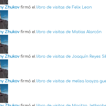
ny Zhukov
firmó el
libro de visitas de
Felix Leon
ny Zhukov
firmó el
libro de visitas de
Matias Alarcón
ny Zhukov
firmó el
libro de visitas de
Joaquín Reyes Si
ny Zhukov
firmó el
libro de visitas de
melisa loayza gu
ny Zhukov
firmó el
libro de visitas de
Maritza Jethsabe