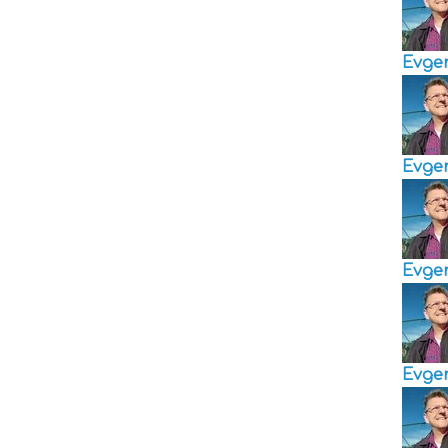
Evge
Evge
Evge
Evge