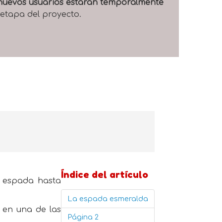
e nuevos usuarios estarán temporalmente
 etapa del proyecto.
Índice del artículo
a espada hasta
La espada esmeralda
 en una de las
Página 2