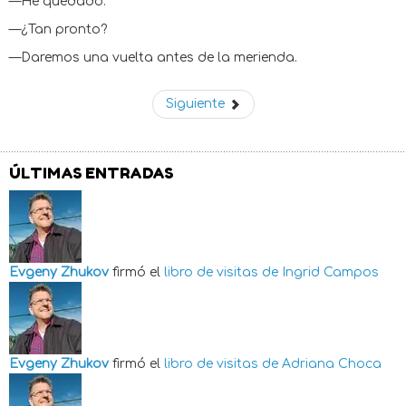
—He quedado.
—¿Tan pronto?
—Daremos una vuelta antes de la merienda.
Siguiente
ÚLTIMAS ENTRADAS
Evgeny Zhukov
firmó el
libro de visitas de
Ingrid Campos
Evgeny Zhukov
firmó el
libro de visitas de
Adriana Choca