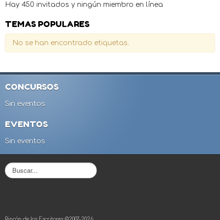
Hay 450 invitados y ningún miembro en línea
TEMAS POPULARES
No se han encontrado etiquetas.
CONCURSOS
Sin eventos
EVENTOS
Sin eventos
B
u
s
c
a
r
Rincón de los Escritores ©2007-2026