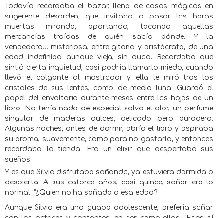
Todavía recordaba el bazar, lleno de cosas mágicas en
sugerente desorden, que invitaba a pasar las horas
muertas mirando, apartando, tocando aquellas
mercancías traídas de quién sabía dónde. Y la
vendedora… misteriosa, entre gitana y aristócrata, de una
edad indefinida aunque vieja, sin duda. Recordaba que
sintió cierta inquietud, casi podría llamarlo miedo, cuando
llevó el colgante al mostrador y ella le miró tras los
cristales de sus lentes, como de media luna. Guardó el
papel del envoltorio durante meses entre las hojas de un
libro. No tenía nada de especial salvo el olor, un perfume
singular de maderas dulces, delicado pero duradero.
Algunas noches, antes de dormir, abría el libro y aspiraba
su aroma, suavemente, como para no gastarlo, y entonces
recordaba la tienda. Era un elixir que despertaba sus
sueños.
Y es que Silvia disfrutaba soñando, ya estuviera dormida o
despierta. A sus catorce años, casi quince, soñar era lo
normal. “¿Quién no ha soñado a esa edad?”.
Aunque Silvia era una guapa adolescente, prefería soñar
con las actrices y cantantes, en ser como ellas. “Esas sí