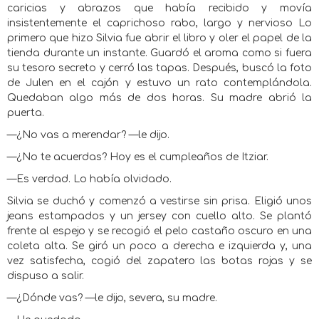
caricias y abrazos que había recibido y movía
insistentemente el caprichoso rabo, largo y nervioso Lo
primero que hizo Silvia fue abrir el libro y oler el papel de la
tienda durante un instante. Guardó el aroma como si fuera
su tesoro secreto y cerró las tapas. Después, buscó la foto
de Julen en el cajón y estuvo un rato contemplándola.
Quedaban algo más de dos horas. Su madre abrió la
puerta.
—¿No vas a merendar? —le dijo.
—¿No te acuerdas? Hoy es el cumpleaños de Itziar.
—Es verdad. Lo había olvidado.
Silvia se duchó y comenzó a vestirse sin prisa. Eligió unos
jeans estampados y un jersey con cuello alto. Se plantó
frente al espejo y se recogió el pelo castaño oscuro en una
coleta alta. Se giró un poco a derecha e izquierda y, una
vez satisfecha, cogió del zapatero las botas rojas y se
dispuso a salir.
—¿Dónde vas? —le dijo, severa, su madre.