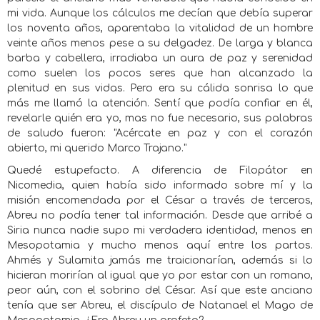
mi vida. Aunque los cálculos me decían que debía superar
los noventa años, aparentaba la vitalidad de un hombre
veinte años menos pese a su delgadez. De larga y blanca
barba y cabellera, irradiaba un aura de paz y serenidad
como suelen los pocos seres que han alcanzado la
plenitud en sus vidas. Pero era su cálida sonrisa lo que
más me llamó la atención. Sentí que podía confiar en él,
revelarle quién era yo, mas no fue necesario, sus palabras
de saludo fueron: "Acércate en paz y con el corazón
abierto, mi querido Marco Trajano."
Quedé estupefacto. A diferencia de Filopátor en
Nicomedia, quien había sido informado sobre mí y la
misión encomendada por el César a través de terceros,
Abreu no podía tener tal información. Desde que arribé a
Siria nunca nadie supo mi verdadera identidad, menos en
Mesopotamia y mucho menos aquí entre los partos.
Ahmés y Sulamita jamás me traicionarían, además si lo
hicieran morirían al igual que yo por estar con un romano,
peor aún, con el sobrino del César. Así que este anciano
tenía que ser Abreu, el discípulo de Natanael el Mago de