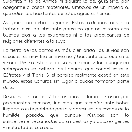
Sulamita ni la de Ahmés, ni siquiera la del guía sirio, por
apegarme a cosas materiales, símbolos de un imperio al
que odian los habitantes de estas agrestes tierras.
Así pues, no debo quejarme. Estos aldeanos nos han
tratado bien, no obstante pareciera que no miraran con
buenos ojos a los extranjeros ni a los practicantes de
religiones diferentes a la suya.
La tierra de los partos es más bien árida, las lluvias son
escasas, es muy fría en invierno y bastante calurosa en el
verano. Pese a esto sus paisajes me maravillan, aunque no
sobrepasan en belleza las llanuras que conocí entre el
Eúfrates y el Tigris. Si el paraíso realmente existió en este
mundo, estas llanuras sin lugar a dudas formaron parte
de él.
Después de tantos y tantos días a lomo de asno por
polvorientos caminos, fue más que reconfortante haber
llegado a este poblado parto y dormir en las camas de la
humilde posada, que aunque rústicas son lo
suficientemente cómodas para nuestros ya poco exigentes
y maltratados cuerpos.