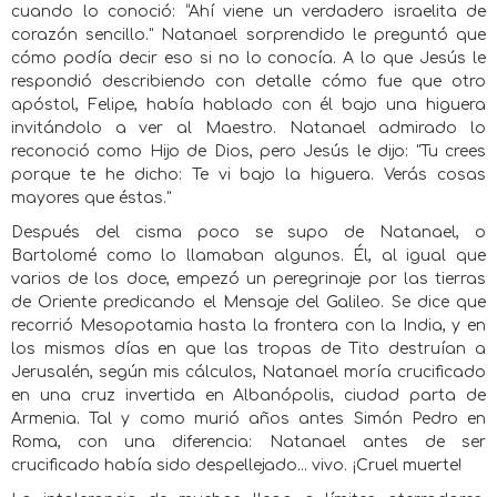
cuando lo conoció: “Ahí viene un verdadero israelita de
corazón sencillo." Natanael sorprendido le preguntó que
cómo podía decir eso si no lo conocía. A lo que Jesús le
respondió describiendo con detalle cómo fue que otro
apóstol, Felipe, había hablado con él bajo una higuera
invitándolo a ver al Maestro. Natanael admirado lo
reconoció como Hijo de Dios, pero Jesús le dijo: "Tu crees
porque te he dicho: Te vi bajo la higuera. Verás cosas
mayores que éstas."
Después del cisma poco se supo de Natanael, o
Bartolomé como lo llamaban algunos. Él, al igual que
varios de los doce, empezó un peregrinaje por las tierras
de Oriente predicando el Mensaje del Galileo. Se dice que
recorrió Mesopotamia hasta la frontera con la India, y en
los mismos días en que las tropas de Tito destruían a
Jerusalén, según mis cálculos, Natanael moría crucificado
en una cruz invertida en Albanópolis, ciudad parta de
Armenia. Tal y como murió años antes Simón Pedro en
Roma, con una diferencia: Natanael antes de ser
crucificado había sido despellejado... vivo. ¡Cruel muerte!