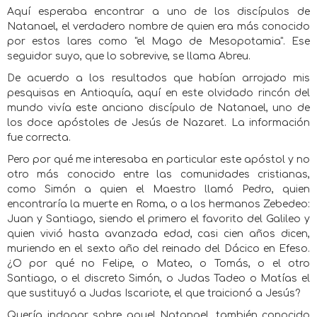
Aquí esperaba encontrar a uno de los discípulos de
Natanael, el verdadero nombre de quien era más conocido
por estos lares como "el Mago de Mesopotamia". Ese
seguidor suyo, que lo sobrevive, se llama Abreu.
De acuerdo a los resultados que habían arrojado mis
pesquisas en Antioquía, aquí en este olvidado rincón del
mundo vivía este anciano discípulo de Natanael, uno de
los doce apóstoles de Jesús de Nazaret. La información
fue correcta.
Pero por qué me interesaba en particular este apóstol y no
otro más conocido entre las comunidades cristianas,
como Simón a quien el Maestro llamó Pedro, quien
encontraría la muerte en Roma, o a los hermanos Zebedeo:
Juan y Santiago, siendo el primero el favorito del Galileo y
quien vivió hasta avanzada edad, casi cien años dicen,
muriendo en el sexto año del reinado del Dácico en Efeso.
¿O por qué no Felipe, o Mateo, o Tomás, o el otro
Santiago, o el discreto Simón, o Judas Tadeo o Matías el
que sustituyó a Judas Iscariote, el que traicionó a Jesús?
Quería indagar sobre aquel Natanael, también conocido