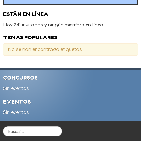
ESTÁN EN LÍNEA
Hay 241 invitados y ningún miembro en línea
TEMAS POPULARES
No se han encontrado etiquetas.
CONCURSOS
Sin eventos
EVENTOS
Sin eventos
B
u