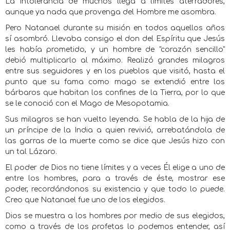
La intolerancia de muchos llega a límites aterradores,
aunque ya nada que provenga del Hombre me asombra.
Pero Natanael durante su misión en todos aquellos años
sí asombró. Llevaba consigo el don del Espíritu que Jesús
les había prometido, y un hombre de "corazón sencillo"
debió multiplicarlo al máximo. Realizó grandes milagros
entre sus seguidores y en los pueblos que visitó, hasta el
punto que su fama como mago se extendió entre los
bárbaros que habitan los confines de la Tierra, por lo que
se le conoció con el Mago de Mesopotamia.
Sus milagros se han vuelto leyenda. Se habla de la hija de
un príncipe de la India a quien revivió, arrebatándola de
las garras de la muerte como se dice que Jesús hizo con
un tal Lázaro.
El poder de Dios no tiene límites y a veces Él elige a uno de
entre los hombres, para a través de éste, mostrar ese
poder, recordándonos su existencia y que todo lo puede.
Creo que Natanael fue uno de los elegidos.
Dios se muestra a los hombres por medio de sus elegidos,
como a través de los profetas lo podemos entender, así