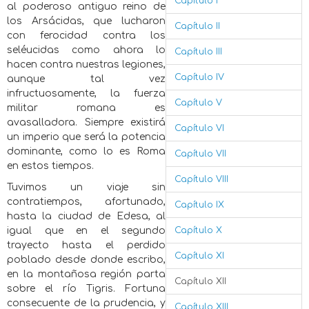
Capítulo I
al poderoso antiguo reino de
los Arsácidas, que lucharon
Capítulo II
con ferocidad contra los
seléucidas como ahora lo
Capítulo III
hacen contra nuestras legiones,
Capítulo IV
aunque tal vez
infructuosamente, la fuerza
Capítulo V
militar romana es
avasalladora. Siempre existirá
Capítulo VI
un imperio que será la potencia
dominante, como lo es Roma
Capítulo VII
en estos tiempos.
Capítulo VIII
Tuvimos un viaje sin
contratiempos, afortunado,
Capítulo IX
hasta la ciudad de Edesa, al
igual que en el segundo
Capítulo X
trayecto hasta el perdido
Capítulo XI
poblado desde donde escribo,
en la montañosa región parta
Capítulo XII
sobre el río Tigris. Fortuna
consecuente de la prudencia, y
Capítulo XIII