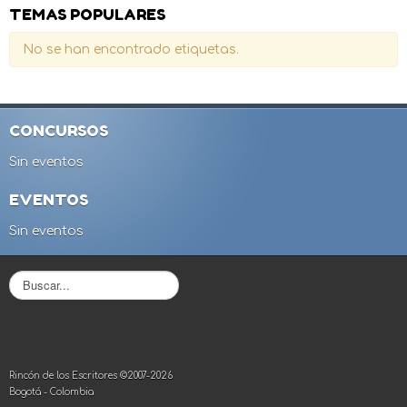
TEMAS POPULARES
No se han encontrado etiquetas.
CONCURSOS
Sin eventos
EVENTOS
Sin eventos
B
u
s
c
a
r
Rincón de los Escritores ©2007-2026
.
Bogotá - Colombia