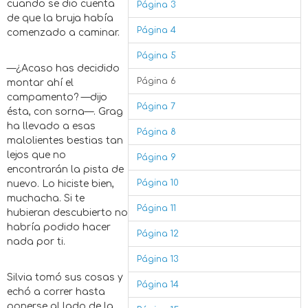
cuando se dio cuenta
Página 3
de que la bruja había
Página 4
comenzado a caminar.
Página 5
—¿Acaso has decidido
Página 6
montar ahí el
campamento? —dijo
Página 7
ésta, con sorna—. Grag
ha llevado a esas
Página 8
malolientes bestias tan
lejos que no
Página 9
encontrarán la pista de
Página 10
nuevo. Lo hiciste bien,
muchacha. Si te
Página 11
hubieran descubierto no
habría podido hacer
Página 12
nada por ti.
Página 13
Silvia tomó sus cosas y
Página 14
echó a correr hasta
ponerse al lado de la