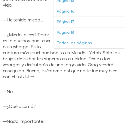
Página 15
vieja.
Página 16
—He tenido miedo...
Página 17
Página 18
—¿Miedo, dices? Terror
es lo que hay que tener
Todas las páginas
a un whorgo. Es la
criatura más cruel que habita en Mendh—Yetah. Sólo los
brujos de Iskhar les superan en crueldad. Teme a los
whorgos y disfrutarás de una larga vida. Grag vendrá
enseguida. Bueno, cuéntame: así que no te fue muy bien
con el tal Julen...
—No.
—¿Qué ocurrió?
—Nada importante...